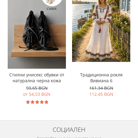
Традиционна рокля
Стилни унисекс обувки от
Вивиана 6
натурална черна кожа
161,34 BGN
93,65 BGN
112,45 BGN
от 54,53 BGN
СОЦИАЛЕН