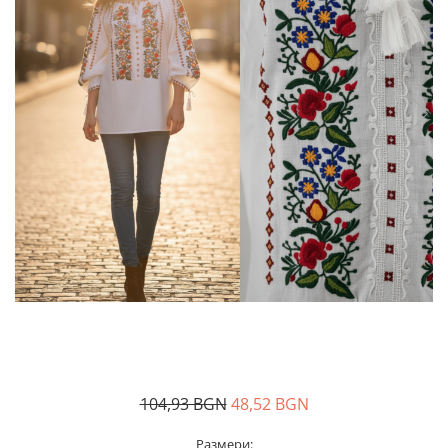
Дамски палта
Пояси за момчета
Дамски панталони
Дамски пуловери
Дамски сака
Дамски спортни комплекти
Дамски тениски
Дамски якета
Жилетка
Поли
104,93 BGN
48,52 BGN
Размери: