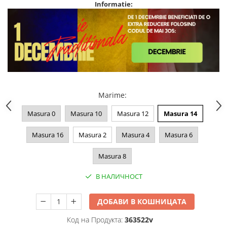
Informatie:
Marime
:
Masura 0
Masura 10
Masura 12
Masura 14
Masura 16
Masura 2
Masura 4
Masura 6
Masura 8
В НАЛИЧНОСТ
ДОБАВИ В КОШНИЦАТА
Код на Продукта:
363522v