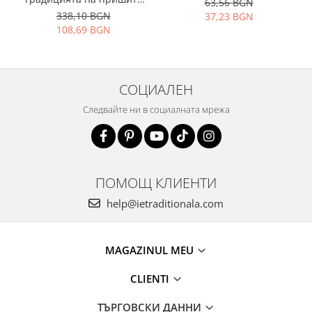
63,56 BGN
изненади
338,10 BGN
37,23 BGN
108,69 BGN
СОЦИАЛЕН
Следвайте ни в социалната мрежа
ПОМОЩ КЛИЕНТИ
help@ietraditionala.com
MAGAZINUL MEU
CLIENTI
ТЪРГОВСКИ ДАННИ