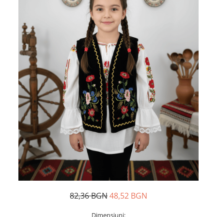
Дамски палта
Пояси за момчета
Дамски панталони
Дамски пуловери
Дамски сака
Дамски спортни комплекти
Дамски тениски
Дамски якета
Жилетка
Поли
82,36 BGN
48,52 BGN
Dimensiuni: