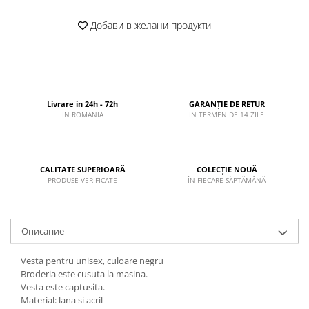
Добави в желани продукти
Livrare in 24h - 72h
GARANȚIE DE RETUR
IN ROMANIA
IN TERMEN DE 14 ZILE
CALITATE SUPERIOARĂ
COLECȚIE NOUĂ
PRODUSE VERIFICATE
ÎN FIECARE SĂPTĂMÂNĂ
Описание
Vesta pentru unisex, culoare negru
Broderia este cusuta la masina.
Vesta este captusita.
Material: lana si acril