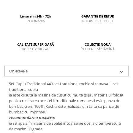
Livrare in 24h - 72h
GARANȚIE DE RETUR
IN ROMANIA
IN TERMEN DE 14 ZILE
CALITATE SUPERIOARĂ
COLECȚIE NOUĂ
PRODUSE VERIFICATE
ÎN FIECARE SĂPTĂMÂNĂ
Описание
Set Cuplu Traditional 440 set traditional rochie si camasa | set
traditional cuplu
ia este cusuta la masina de cusut cu multa grija . materialul folosit
pentru realizarea acestei ii traditionale romanesti este panza de
bumbac crem 100%. Rochia este realizata din tafta cu panza de
bumbac cu imprimeu.
recomandarea noastra:
ia se spala in masina de spalat intoarsa pe dos la o temperatura
de maxim 30 grade.