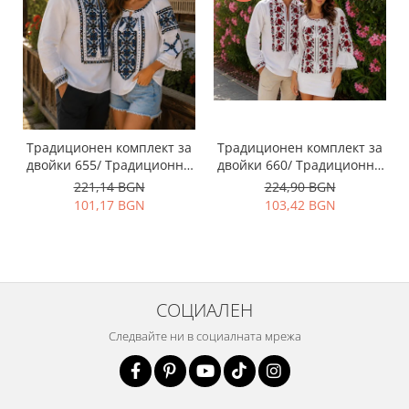
Традиционен комплект за
Традиционен комплект за
двойки 655/ Традиционни
двойки 660/ Традиционни
ризи с бродерия
ризи с бродерия
221,14 BGN
224,90 BGN
101,17 BGN
103,42 BGN
СОЦИАЛЕН
Следвайте ни в социалната мрежа