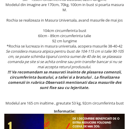
Modelul din imagine are 170cm, 70kg, 100cm in bust si poarta masura
M.
Rochia se realizeaza in Masura Universala, avand masurile de mai jos
104cm circumferinta bust
60cm - 89cm circumferinta talie
92 cm lungime
*Rochia se lucreaza in masura universala, acopera masurile 38-40-42
Se considera masura atipica pentru bust de 104-115 cm si talie 90-105
cm, se poate schimba tiparul contra sumei de 40 de lei, se plaseaza
comanda pe site si se achita online sau prin transfer bancar si nu se
mai accepta returul produsului.
!!! Va recomandam sa masurati inainte de plasarea comenzii,
circumferinta bustului, a taliei si a bratului . La finalizarea
comenzii in rubrica Observatii mentionati daca masurile dvs
sunt fixe sau cu lejeritate.
Modelul are 165 cm inaltime , greutate 53 kg, 92cm circumferinta bust
Informatie: