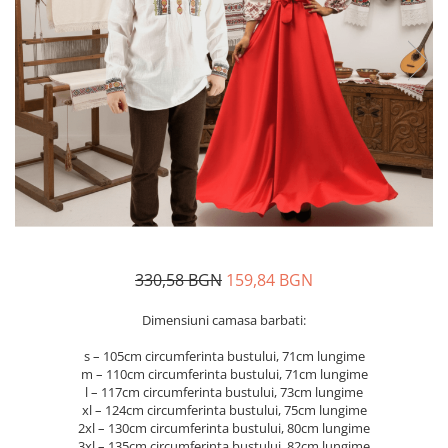
Дамски палта
Пояси за момчета
Дамски панталони
Дамски пуловери
Дамски сака
Дамски спортни комплекти
Дамски тениски
Дамски якета
Жилетка
Поли
330,58 BGN
159,84 BGN
Dimensiuni camasa barbati:
s – 105cm circumferinta bustului, 71cm lungime
m – 110cm circumferinta bustului, 71cm lungime
l – 117cm circumferinta bustului, 73cm lungime
xl – 124cm circumferinta bustului, 75cm lungime
2xl – 130cm circumferinta bustului, 80cm lungime
3xl – 135cm circumferinta bustului, 82cm lungime