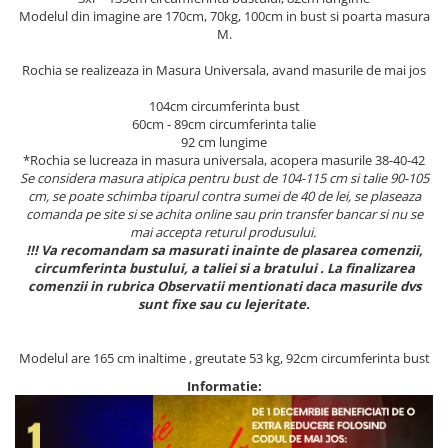
Modelul din imagine are 170cm, 70kg, 100cm in bust si poarta masura
M.
Rochia se realizeaza in Masura Universala, avand masurile de mai jos
104cm circumferinta bust
60cm - 89cm circumferinta talie
92 cm lungime
*Rochia se lucreaza in masura universala, acopera masurile 38-40-42
Se considera masura atipica pentru bust de 104-115 cm si talie 90-105
cm, se poate schimba tiparul contra sumei de 40 de lei, se plaseaza
comanda pe site si se achita online sau prin transfer bancar si nu se
mai accepta returul produsului.
!!! Va recomandam sa masurati inainte de plasarea comenzii,
circumferinta bustului, a taliei si a bratului . La finalizarea
comenzii in rubrica Observatii mentionati daca masurile dvs
sunt fixe sau cu lejeritate.
Modelul are 165 cm inaltime , greutate 53 kg, 92cm circumferinta bust
Informatie: