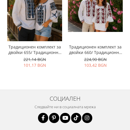
Традиционен комплект за
Традиционен комплект за
двойки 655/ Традиционни
двойки 660/ Традиционни
ризи с бродерия
ризи с бродерия
221,14 BGN
224,90 BGN
101,17 BGN
103,42 BGN
СОЦИАЛЕН
Следвайте ни в социалната мрежа