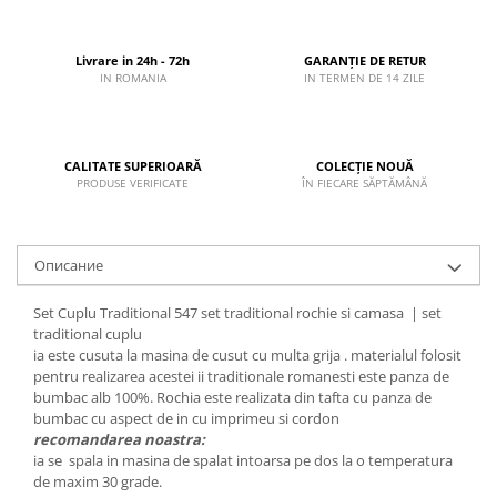
Livrare in 24h - 72h
GARANȚIE DE RETUR
IN ROMANIA
IN TERMEN DE 14 ZILE
CALITATE SUPERIOARĂ
COLECȚIE NOUĂ
PRODUSE VERIFICATE
ÎN FIECARE SĂPTĂMÂNĂ
Описание
Set Cuplu Traditional 547 set traditional rochie si camasa | set
traditional cuplu
ia este cusuta la masina de cusut cu multa grija . materialul folosit
pentru realizarea acestei ii traditionale romanesti este panza de
bumbac alb 100%. Rochia este realizata din tafta cu panza de
bumbac cu aspect de in cu imprimeu si cordon
recomandarea noastra:
ia se spala in masina de spalat intoarsa pe dos la o temperatura
de maxim 30 grade.