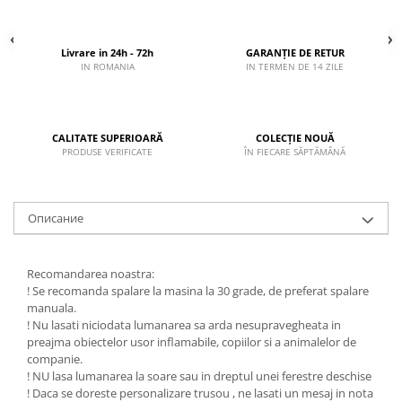
Livrare in 24h - 72h
GARANȚIE DE RETUR
IN ROMANIA
IN TERMEN DE 14 ZILE
CALITATE SUPERIOARĂ
COLECȚIE NOUĂ
PRODUSE VERIFICATE
ÎN FIECARE SĂPTĂMÂNĂ
Описание
Recomandarea noastra:
! Se recomanda spalare la masina la 30 grade, de preferat spalare
manuala.
! Nu lasati niciodata lumanarea sa arda nesupravegheata in
preajma obiectelor usor inflamabile, copiilor si a animalelor de
companie.
! NU lasa lumanarea la soare sau in dreptul unei ferestre deschise
! Daca se doreste personalizare trusou , ne lasati un mesaj in nota