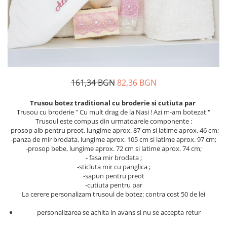
Дамски палта
Пояси за момчета
Дамски панталони
Дамски пуловери
Дамски сака
Дамски спортни комплекти
Дамски тениски
161,34 BGN
82,36 BGN
Дамски якета
Trusou botez traditional cu broderie si cutiuta par
Жилетка
Trusou cu broderie " Cu mult drag de la Nasi ! Azi m-am botezat "
Trusoul este compus din urmatoarele componente :
Поли
-prosop alb pentru preot, lungime aprox. 87 cm si latime aprox. 46 cm;
-panza de mir brodata, lungime aprox. 105 cm si latime aprox. 97 cm;
-prosop bebe, lungime aprox. 72 cm si latime aprox. 74 cm;
- fasa mir brodata ;
-sticluta mir cu panglica ;
-sapun pentru preot
-cutiuta pentru par
La cerere personalizam trusoul de botez: contra cost 50 de lei
personalizarea se achita in avans si nu se accepta retur