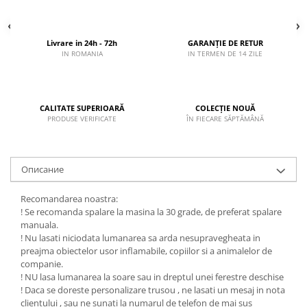
Livrare in 24h - 72h
GARANȚIE DE RETUR
IN ROMANIA
IN TERMEN DE 14 ZILE
CALITATE SUPERIOARĂ
COLECȚIE NOUĂ
PRODUSE VERIFICATE
ÎN FIECARE SĂPTĂMÂNĂ
Описание
Recomandarea noastra:
! Se recomanda spalare la masina la 30 grade, de preferat spalare
manuala.
! Nu lasati niciodata lumanarea sa arda nesupravegheata in
preajma obiectelor usor inflamabile, copiilor si a animalelor de
companie.
! NU lasa lumanarea la soare sau in dreptul unei ferestre deschise
! Daca se doreste personalizare trusou , ne lasati un mesaj in nota
clientului , sau ne sunati la numarul de telefon de mai sus