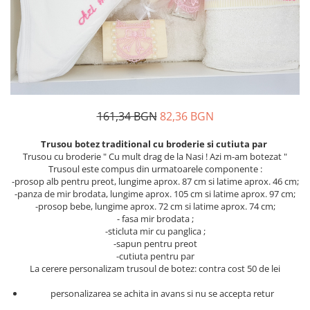
Дамски палта
Пояси за момчета
Дамски панталони
Дамски пуловери
Дамски сака
Дамски спортни комплекти
Дамски тениски
161,34 BGN
82,36 BGN
Дамски якета
Trusou botez traditional cu broderie si cutiuta par
Жилетка
Trusou cu broderie " Cu mult drag de la Nasi ! Azi m-am botezat "
Trusoul este compus din urmatoarele componente :
Поли
-prosop alb pentru preot, lungime aprox. 87 cm si latime aprox. 46 cm;
-panza de mir brodata, lungime aprox. 105 cm si latime aprox. 97 cm;
-prosop bebe, lungime aprox. 72 cm si latime aprox. 74 cm;
- fasa mir brodata ;
-sticluta mir cu panglica ;
-sapun pentru preot
-cutiuta pentru par
La cerere personalizam trusoul de botez: contra cost 50 de lei
personalizarea se achita in avans si nu se accepta retur