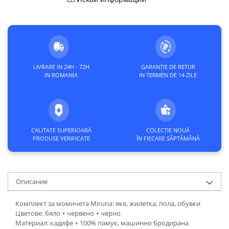
LIVRARE IN 24H - 72H
GARANȚIE DE RETUR
IN ROMANIA
IN TERMEN DE 14 ZILE
CALITATE SUPERIOARĂ
COLECȚIE NOUĂ
PRODUSE VERIFICATE
ÎN FIECARE SĂPTĂMÂNĂ
Описание
Комплект за момичета Miruna: яке, жилетка, пола, обувки
Цветове: бяло + червено + черно
Материал: кадифе + 100% памук, машинно бродирана