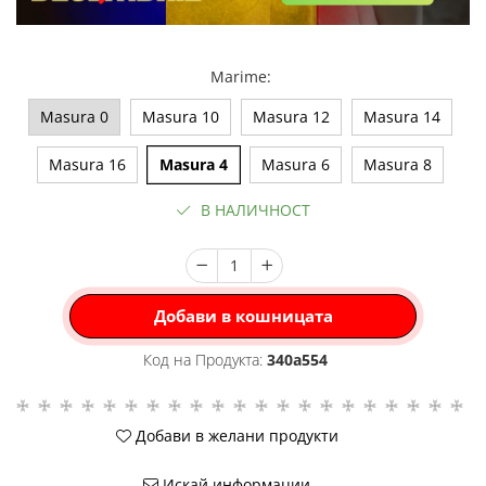
Marime
:
Masura 0
Masura 10
Masura 12
Masura 14
Masura 16
Masura 4
Masura 6
Masura 8
В НАЛИЧНОСТ
Добави в кошницата
Код на Продукта:
340a554
Добави в желани продукти
Искай информации