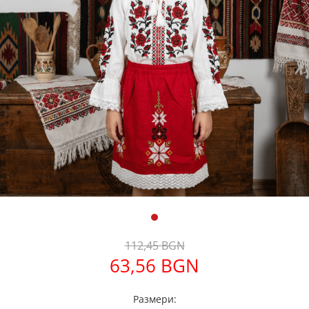
Дамски палта
Дамски панталони
Дамски пуловери
Дамски сака
Дамски спортни комплекти
Дамски тениски
Дамски якета
Жилетка
Поли
112,45 BGN
63,56 BGN
Размери: