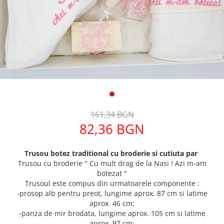
Дамски палта
Дамски панталони
Дамски пуловери
Дамски сака
Дамски спортни комплекти
Дамски тениски
Дамски якета
Жилетка
161,34 BGN
Поли
82,36 BGN
Trusou botez traditional cu broderie si cutiuta par
Trusou cu broderie " Cu mult drag de la Nasi ! Azi m-am
botezat "
Trusoul este compus din urmatoarele componente :
-prosop alb pentru preot, lungime aprox. 87 cm si latime
aprox. 46 cm;
-panza de mir brodata, lungime aprox. 105 cm si latime
aprox. 97 cm;