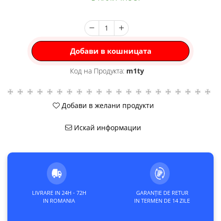
Добави в кошницата
Код на Продукта:
m1ty
Добави в желани продукти
Искай информации
LIVRARE IN 24H - 72H
GARANȚIE DE RETUR
IN ROMANIA
IN TERMEN DE 14 ZILE