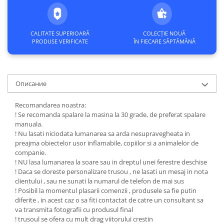
CALITATE SUPERIOARĂ
COLECȚIE NOUĂ
PRODUSE VERIFICATE
ÎN FIECARE SĂPTĂMÂNĂ
Описание
Recomandarea noastra:
! Se recomanda spalare la masina la 30 grade, de preferat spalare
manuala.
! Nu lasati niciodata lumanarea sa arda nesupravegheata in
preajma obiectelor usor inflamabile, copiilor si a animalelor de
companie.
! NU lasa lumanarea la soare sau in dreptul unei ferestre deschise
! Daca se doreste personalizare trusou , ne lasati un mesaj in nota
clientului , sau ne sunati la numarul de telefon de mai sus
! Posibil la momentul plasarii comenzii , produsele sa fie putin
diferite , in acest caz o sa fiti contactat de catre un consultant sa
va transmita fotografii cu produsul final
! trusoul se ofera cu mult drag viitorului crestin