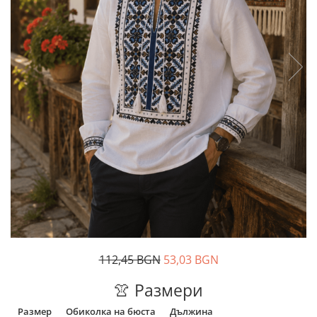
Дамски палта
Пояси за момчета
Дамски панталони
Дамски пуловери
Дамски сака
Дамски спортни комплекти
Дамски тениски
Дамски якета
Жилетка
Поли
112,45 BGN
53,03 BGN
👚 Размери
Размер
Обиколка на бюста
Дължина