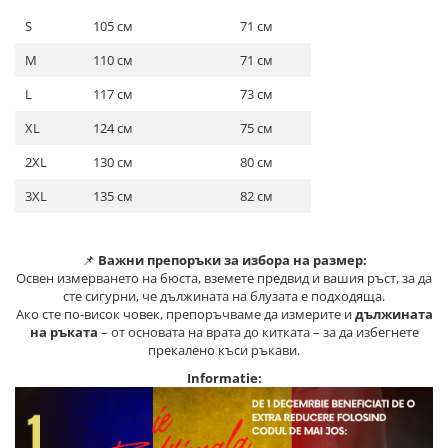
S
105 см
71 см
M
110 см
71 см
L
117 см
73 см
XL
124 см
75 см
2XL
130 см
80 см
3XL
135 см
82 см
📌
Важни препоръки за избора на размер:
Освен измерването на бюста, вземете предвид и вашия ръст, за да
сте сигурни, че дължината на блузата е подходяща.
Ако сте по-висок човек, препоръчваме да измерите и
дължината
на ръката
– от основата на врата до китката – за да избегнете
прекалено къси ръкави.
Informatie: