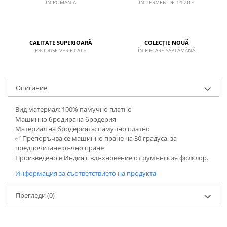
IN ROMANIA
IN TERMEN DE 14 ZILE
CALITATE SUPERIOARĂ
COLECȚIE NOUĂ
PRODUSE VERIFICATE
ÎN FIECARE SĂPTĂMÂNĂ
Описание
Вид материал: 100% памучно платно
Машинно бродирана бродерия
Материал на бродерията: памучно платно
✅ Препоръчва се машинно пране на 30 градуса, за
предпочитане ръчно пране
Произведено в Индия с вдъхновение от румънския фолклор.
Информация за съответствието на продукта
Прегледи
(0)