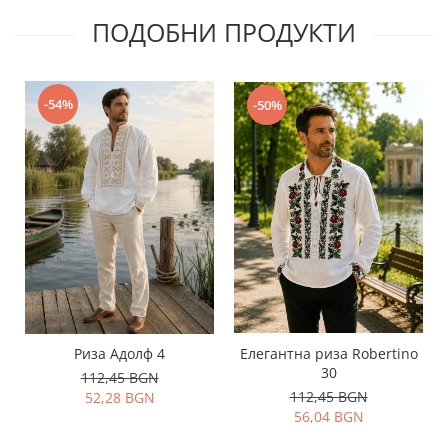
ПОДОБНИ ПРОДУКТИ
-54%
-50%
Риза Адолф 4
Елегантна риза Robertino
30
112,45 BGN
112,45 BGN
52,28 BGN
56,04 BGN