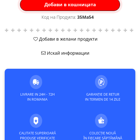
Добави в кошницата
Код на Продукта:
35Ma54
Добави в желани продукти
Искай информации
LIVRARE IN 24H - 72H
GARANȚIE DE RETUR
IN ROMANIA
IN TERMEN DE 14 ZILE
CALITATE SUPERIOARĂ
COLECȚIE NOUĂ
PRODUSE VERIFICATE
ÎN FIECARE SĂPTĂMÂNĂ