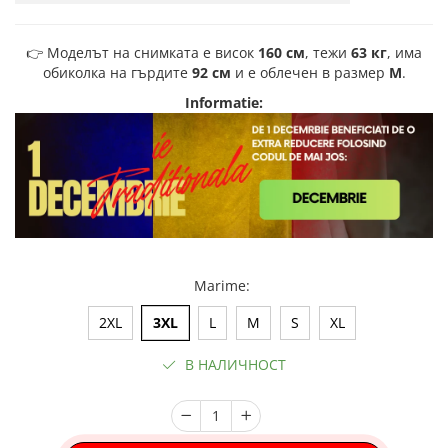
👉 Моделът на снимката е висок
160 см
, тежи
63 кг
, има
обиколка на гърдите
92 см
и е облечен в размер
M
.
Informatie:
Marime
:
2XL
3XL
L
M
S
XL
В НАЛИЧНОСТ