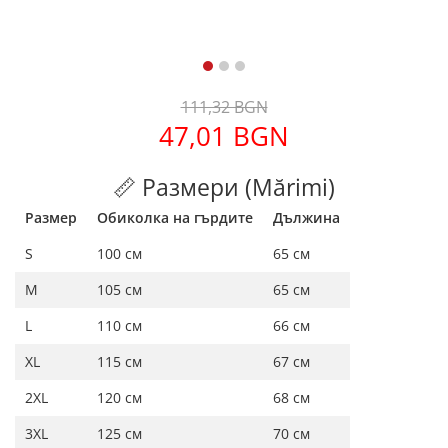
111,32 BGN
47,01 BGN
📏 Размери (Mărimi)
Размер
Обиколка на гърдите
Дължина
S
100 см
65 см
M
105 см
65 см
L
110 см
66 см
XL
115 см
67 см
2XL
120 см
68 см
3XL
125 см
70 см