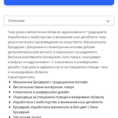
Описание
Тази риза е автентична облекло, вдъхновена от традициите.
Изработена с майсторство и внимание към детайлите, тази
риза е истинско произведение на изкуството. Механичната
бродерия с флорални и геометрични мотиви добавя
допълнителна елегантност и изисканост на изделието.
Висококачествените материали, като памук, осигуряват
комфорт и издръжливост. С класически и универсален
дизайн, тази риза е идеална както за специални поводи, така
и за ежедневни облекла.
Характеристики:
Механична бродерия с традиционни мотиви
Висококачествени материали: памук
Класически и универсален дизайн
Подходяща за специални поводи и ежедневни облекла
Изработена с майсторство и внимание към детайлите
Бродерия, изработена механично в бял цвят с бяла
бродерия
Тип ръкав: дълъг