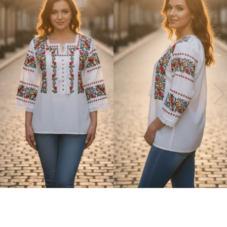
Дамски палта
Дамски панталони
Дамски пуловери
Дамски сака
Дамски спортни комплекти
Дамски тениски
Дамски якета
Жилетка
Поли