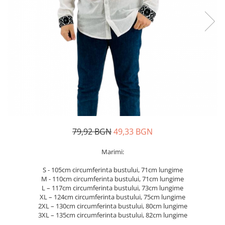
Дамски палта
Пояси за момчета
Дамски панталони
Дамски пуловери
Дамски сака
Дамски спортни комплекти
Дамски тениски
Дамски якета
Жилетка
Поли
79,92 BGN
49,33 BGN
Marimi:
S - 105cm circumferinta bustului, 71cm lungime
M - 110cm circumferinta bustului, 71cm lungime
L – 117cm circumferinta bustului, 73cm lungime
XL – 124cm circumferinta bustului, 75cm lungime
2XL – 130cm circumferinta bustului, 80cm lungime
3XL – 135cm circumferinta bustului, 82cm lungime