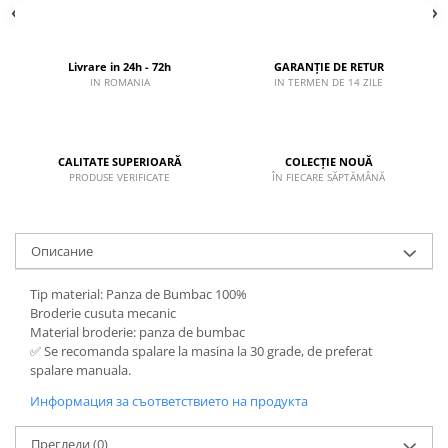
Livrare in 24h - 72h
GARANȚIE DE RETUR
IN ROMANIA
IN TERMEN DE 14 ZILE
CALITATE SUPERIOARĂ
COLECȚIE NOUĂ
PRODUSE VERIFICATE
ÎN FIECARE SĂPTĂMÂNĂ
Описание
Tip material: Panza de Bumbac 100%
Broderie cusuta mecanic
Material broderie: panza de bumbac
✅ Se recomanda spalare la masina la 30 grade, de preferat
spalare manuala.
Информация за съответствието на продукта
Прегледи
(0)