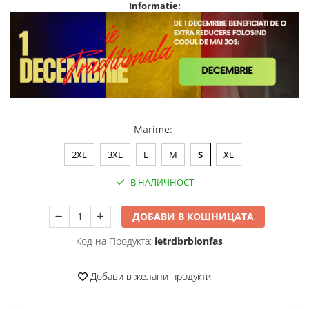
Informatie:
Marime
:
2XL
3XL
L
M
S
XL
В НАЛИЧНОСТ
ДОБАВИ В КОШНИЦАТА
Код на Продукта:
ietrdbrbionfas
Добави в желани продукти