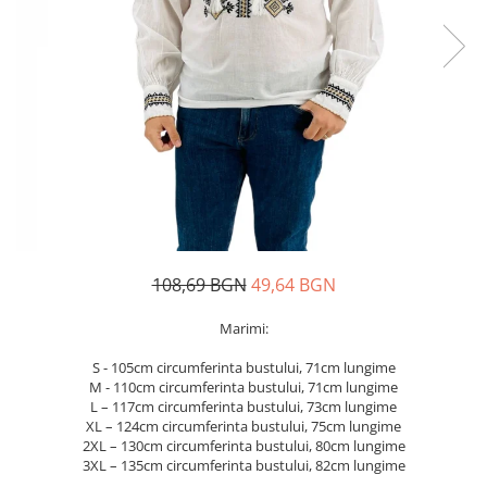
Дамски палта
Пояси за момчета
Дамски панталони
Дамски пуловери
Дамски сака
Дамски спортни комплекти
Дамски тениски
Дамски якета
Жилетка
Поли
108,69 BGN
49,64 BGN
Marimi:
S - 105cm circumferinta bustului, 71cm lungime
M - 110cm circumferinta bustului, 71cm lungime
L – 117cm circumferinta bustului, 73cm lungime
XL – 124cm circumferinta bustului, 75cm lungime
2XL – 130cm circumferinta bustului, 80cm lungime
3XL – 135cm circumferinta bustului, 82cm lungime