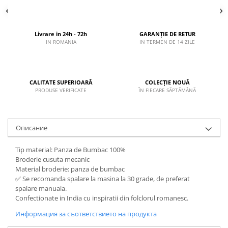
Livrare in 24h - 72h
GARANȚIE DE RETUR
IN ROMANIA
IN TERMEN DE 14 ZILE
CALITATE SUPERIOARĂ
COLECȚIE NOUĂ
PRODUSE VERIFICATE
ÎN FIECARE SĂPTĂMÂNĂ
Описание
Tip material: Panza de Bumbac 100%
Broderie cusuta mecanic
Material broderie: panza de bumbac
✅ Se recomanda spalare la masina la 30 grade, de preferat
spalare manuala.
Confectionate in India cu inspiratii din folclorul romanesc.
Информация за съответствието на продукта