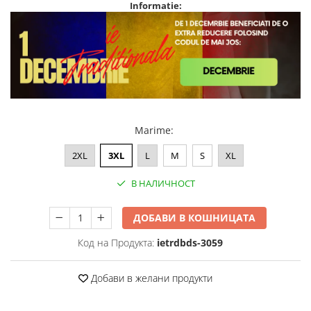
Informatie:
Marime
:
2XL
3XL
L
M
S
XL
В НАЛИЧНОСТ
ДОБАВИ В КОШНИЦАТА
Код на Продукта:
ietrdbds-3059
Добави в желани продукти