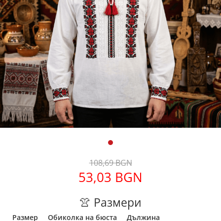
Дамски палта
Дамски панталони
Дамски пуловери
Дамски сака
Дамски спортни комплекти
Дамски тениски
Дамски якета
Жилетка
Поли
108,69 BGN
53,03 BGN
👚 Размери
Размер
Обиколка на бюста
Дължина