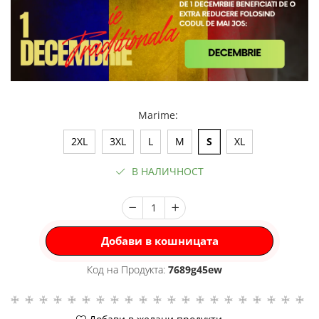
Marime
:
2XL
3XL
L
M
S
XL
В НАЛИЧНОСТ
Добави в кошницата
Код на Продукта:
7689g45ew