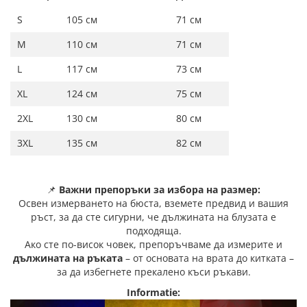
S
105 см
71 см
M
110 см
71 см
L
117 см
73 см
XL
124 см
75 см
2XL
130 см
80 см
3XL
135 см
82 см
📌
Важни препоръки за избора на размер:
Освен измерването на бюста, вземете предвид и вашия
ръст, за да сте сигурни, че дължината на блузата е
подходяща.
Ако сте по-висок човек, препоръчваме да измерите и
дължината на ръката
– от основата на врата до китката –
за да избегнете прекалено къси ръкави.
Informatie: