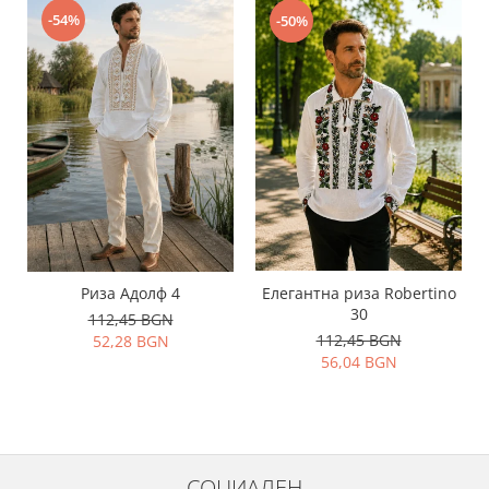
-54%
-50%
Риза Адолф 4
Елегантна риза Robertino
30
112,45 BGN
112,45 BGN
52,28 BGN
56,04 BGN
СОЦИАЛЕН