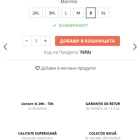
Marime
:
2XL
3XL
L
M
S
XL
В НАЛИЧНОСТ
ДОБАВИ В КОШНИЦАТА
Код на Продукта:
76fds
Добави в желани продукти
Livrare in 24h - 72h
GARANȚIE DE RETUR
IN ROMANIA
IN TERMEN DE 14 ZILE
CALITATE SUPERIOARĂ
COLECȚIE NOUĂ
PRODUSE VERIFICATE
ÎN FIECARE SĂPTĂMÂNĂ