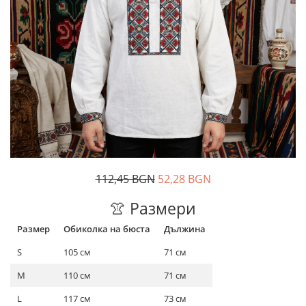
Дамски палта
Пояси за момчета
Дамски панталони
Дамски пуловери
Дамски сака
Дамски спортни комплекти
Дамски тениски
Дамски якета
Жилетка
Поли
112,45 BGN
52,28 BGN
👚 Размери
Размер
Обиколка на бюста
Дължина
S
105 см
71 см
M
110 см
71 см
L
117 см
73 см