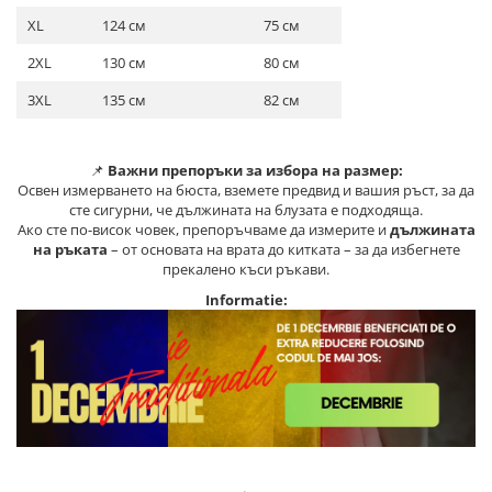
XL
124 см
75 см
2XL
130 см
80 см
3XL
135 см
82 см
📌
Важни препоръки за избора на размер:
Освен измерването на бюста, вземете предвид и вашия ръст, за да
сте сигурни, че дължината на блузата е подходяща.
Ако сте по-висок човек, препоръчваме да измерите и
дължината
на ръката
– от основата на врата до китката – за да избегнете
прекалено къси ръкави.
Informatie: