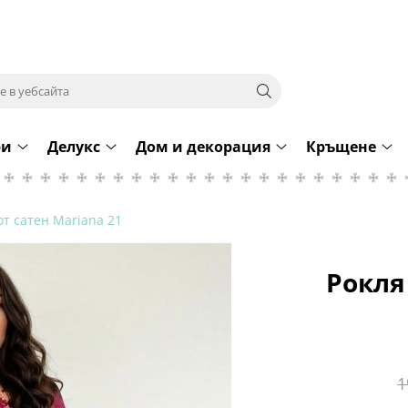
ри
Делукс
Дом и декорация
Кръщене
от сатен Mariana 21
Рокля
1