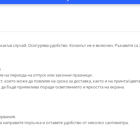
акъв случай. Осигурява удобство. Коланът не е включен. Ръкавите са 
й
ие на периода на отпуск или законни празници.
, което може да повлияе на срока за доставка, както и на принта/цвета
а да бъде приемлива поради осветлението и яркостта на екрана.
ервания.
а направите поръчка и оставете удобство от няколко сантиметра.