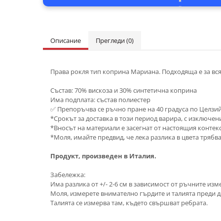
Описание
Прегледи
(0)
Права рокля тип коприна Мариана. Подходяща е за всяк
Състав: 70% вискоза и 30% синтетична коприна
Има подплата: състав полиестер
✅ Препоръчва се ръчно пране на 40 градуса по Целзи
*Срокът за доставка в този период варира, с изключен
*Вносът на материали е засегнат от настоящия контекст
*Моля, имайте предвид, че лека разлика в цвета трябв
Продукт, произведен в Италия.
Забележка:
Има разлика от +/- 2-6 см в зависимост от ръчните изм
Моля, измерете внимателно гърдите и талията преди д
Талията се измерва там, където свършват ребрата.