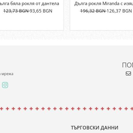
ълга бяла рокля от дантела и памук – елегантен, ефирен мо
Дълга рокля Miranda с из
123,73 BGN
93,65 BGN
196,32 BGN
126,37 BGN
ПО
а мрежа
ТЪРГОВСКИ ДАННИ