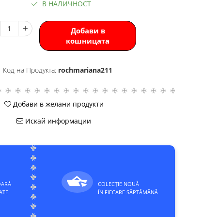
В НАЛИЧНОСТ
Добави в
кошницата
Код на Продукта:
rochmariana211
Добави в желани продукти
Искай информации
OARĂ
COLECȚIE NOUĂ
ATE
ÎN FIECARE SĂPTĂMÂNĂ