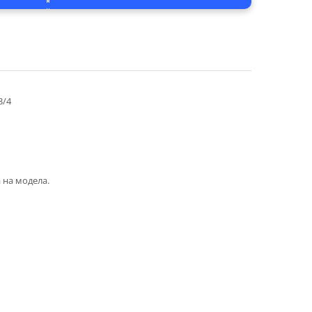
3/4
 на модела.