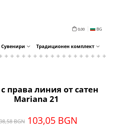
BG
0,00
Сувенири
Традиционен комплект
 с права линия от сатен
Mariana 21
103,05 BGN
98,58 BGN