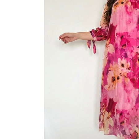
Дамски палта
Дамски панталони
Дамски пуловери
Дамски сака
Дамски спортни комплекти
Дамски тениски
Дамски якета
Жилетка
Поли