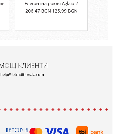
дел
ящни 2
Елегантна рокля Aglaia 2
Rochie Lunga de V
206,47 BGN
125,99 BGN
95,90 BGN
5
МОЩ КЛИЕНТИ
help@ietraditionala.com