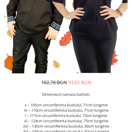
Дамски палта
Пояси за момчета
Дамски панталони
Дамски пуловери
Дамски сака
Дамски спортни комплекти
Дамски тениски
Дамски якета
Жилетка
Поли
182,78 BGN
93,65 BGN
Dimensiuni camasa barbati:
s – 105cm circumferinta bustului, 71cm lungime
m – 110cm circumferinta bustului, 71cm lungime
l – 117cm circumferinta bustului, 73cm lungime
xl – 124cm circumferinta bustului, 75cm lungime
2xl – 130cm circumferinta bustului, 80cm lungime
3xl – 135cm circumferinta bustului, 82cm lungime