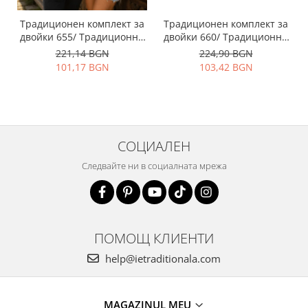
Традиционен комплект за
Традиционен комплект за
двойки 655/ Традиционни
двойки 660/ Традиционни
ризи с бродерия
ризи с бродерия
221,14 BGN
224,90 BGN
101,17 BGN
103,42 BGN
СОЦИАЛЕН
Следвайте ни в социалната мрежа
ПОМОЩ КЛИЕНТИ
help@ietraditionala.com
MAGAZINUL MEU