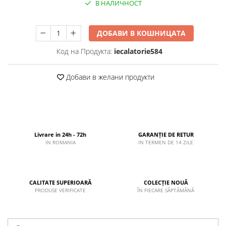
В НАЛИЧНОСТ
ДОБАВИ В КОШНИЦАТА
Код на Продукта:
iecalatorie584
Добави в желани продукти
Livrare in 24h - 72h
GARANȚIE DE RETUR
IN ROMANIA
IN TERMEN DE 14 ZILE
CALITATE SUPERIOARĂ
COLECȚIE NOUĂ
PRODUSE VERIFICATE
ÎN FIECARE SĂPTĂMÂNĂ