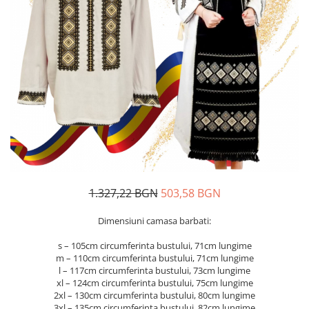
Дамски палта
Пояси за момчета
Дамски панталони
Дамски пуловери
Дамски сака
Дамски спортни комплекти
Дамски тениски
Дамски якета
Жилетка
Поли
1.327,22 BGN
503,58 BGN
Dimensiuni camasa barbati:
s – 105cm circumferinta bustului, 71cm lungime
m – 110cm circumferinta bustului, 71cm lungime
l – 117cm circumferinta bustului, 73cm lungime
xl – 124cm circumferinta bustului, 75cm lungime
2xl – 130cm circumferinta bustului, 80cm lungime
3xl – 135cm circumferinta bustului, 82cm lungime