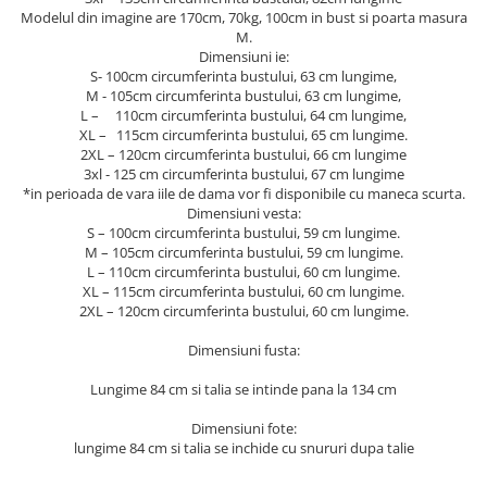
Modelul din imagine are 170cm, 70kg, 100cm in bust si poarta masura
M.
Dimensiuni ie:
S- 100cm circumferinta bustului, 63 cm lungime,
M - 105cm circumferinta bustului, 63 cm lungime,
L – 110cm circumferinta bustului, 64 cm lungime,
XL – 115cm circumferinta bustului, 65 cm lungime.
2XL – 120cm circumferinta bustului, 66 cm lungime
3xl - 125 cm circumferinta bustului, 67 cm lungime
*in perioada de vara iile de dama vor fi disponibile cu maneca scurta.
Dimensiuni vesta:
S – 100cm circumferinta bustului, 59 cm lungime.
M – 105cm circumferinta bustului, 59 cm lungime.
L – 110cm circumferinta bustului, 60 cm lungime.
XL – 115cm circumferinta bustului, 60 cm lungime.
2XL – 120cm circumferinta bustului, 60 cm lungime.
Dimensiuni fusta:
Lungime 84 cm si talia se intinde pana la 134 cm
Dimensiuni fote:
lungime 84 cm si talia se inchide cu snururi dupa talie