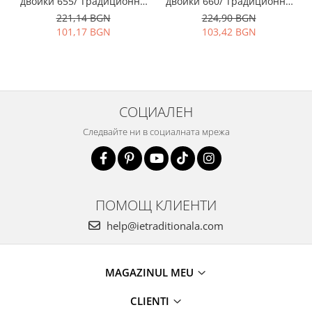
двойки 655/ Традиционни
двойки 660/ Традиционни
ризи с бродерия
ризи с бродерия
221,14 BGN
224,90 BGN
101,17 BGN
103,42 BGN
СОЦИАЛЕН
Следвайте ни в социалната мрежа
ПОМОЩ КЛИЕНТИ
help@ietraditionala.com
MAGAZINUL MEU
CLIENTI