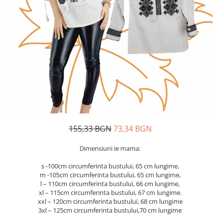
Дамски палта
Пояси за момчета
Дамски панталони
Дамски пуловери
Дамски сака
Дамски спортни комплекти
Дамски тениски
Дамски якета
Жилетка
Поли
155,33 BGN
73,34 BGN
Dimensiuni ie mama:
s -100cm circumferinta bustului, 65 cm lungime,
m -105cm circumferinta bustului, 65 cm lungime,
l – 110cm circumferinta bustului, 66 cm lungime,
xl – 115cm circumferinta bustului, 67 cm lungime.
xxl – 120cm circumferinta bustului, 68 cm lungime
3xl – 125cm circumferinta bustului,70 cm lungime