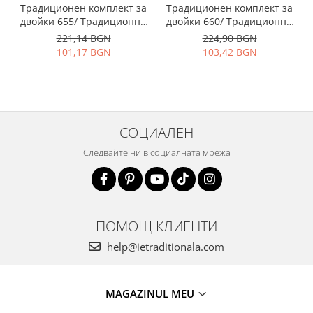
Традиционен комплект за
Традиционен комплект за
двойки 655/ Традиционни
двойки 660/ Традиционни
ризи с бродерия
ризи с бродерия
221,14 BGN
224,90 BGN
101,17 BGN
103,42 BGN
СОЦИАЛЕН
Следвайте ни в социалната мрежа
ПОМОЩ КЛИЕНТИ
help@ietraditionala.com
MAGAZINUL MEU