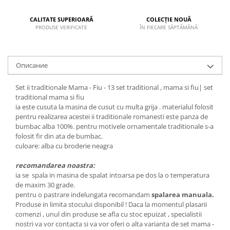
CALITATE SUPERIOARĂ
COLECȚIE NOUĂ
PRODUSE VERIFICATE
ÎN FIECARE SĂPTĂMÂNĂ
Описание
Set ii traditionale Mama - Fiu - 13 set traditional , mama si fiu| set
traditional mama si fiu
ia este cusuta la masina de cusut cu multa grija . materialul folosit
pentru realizarea acestei ii traditionale romanesti este panza de
bumbac alba 100%. pentru motivele ornamentale traditionale s-a
folosit fir din ata de bumbac.
culoare: alba cu broderie neagra
recomandarea noastra:
ia se spala in masina de spalat intoarsa pe dos la o temperatura
de maxim 30 grade.
pentru o pastrare indelungata recomandam
spalarea manuala.
Produse in limita stocului disponibil ! Daca la momentul plasarii
comenzi , unul din produse se afla cu stoc epuizat , specialistii
nostri va vor contacta si va vor oferi o alta varianta de set mama -