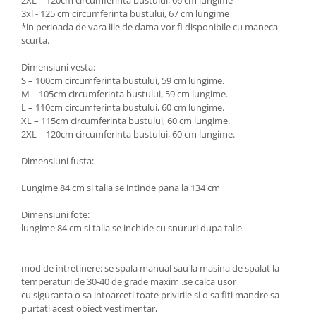
2XL – 120cm circumferinta bustului, 66 cm lungime
3xl - 125 cm circumferinta bustului, 67 cm lungime
*in perioada de vara iile de dama vor fi disponibile cu maneca
scurta.
Dimensiuni vesta:
S – 100cm circumferinta bustului, 59 cm lungime.
M – 105cm circumferinta bustului, 59 cm lungime.
L – 110cm circumferinta bustului, 60 cm lungime.
XL – 115cm circumferinta bustului, 60 cm lungime.
2XL – 120cm circumferinta bustului, 60 cm lungime.
Dimensiuni fusta:
Lungime 84 cm si talia se intinde pana la 134 cm
Dimensiuni fote:
lungime 84 cm si talia se inchide cu snururi dupa talie
mod de intretinere: se spala manual sau la masina de spalat la
temperaturi de 30-40 de grade maxim .se calca usor
cu siguranta o sa intoarceti toate privirile si o sa fiti mandre sa
purtati acest obiect vestimentar,