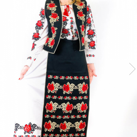
Дамски палта
Дамски панталони
Дамски пуловери
Дамски сака
Дамски спортни комплекти
Дамски тениски
Дамски якета
Жилетка
Поли