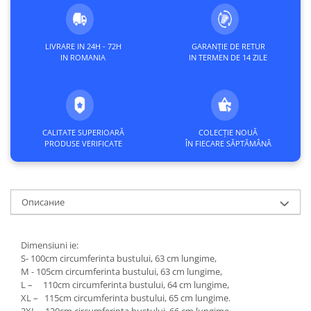
LIVRARE IN 24H - 72H
GARANȚIE DE RETUR
IN ROMANIA
IN TERMEN DE 14 ZILE
CALITATE SUPERIOARĂ
COLECȚIE NOUĂ
PRODUSE VERIFICATE
ÎN FIECARE SĂPTĂMÂNĂ
Описание
Dimensiuni ie:
S- 100cm circumferinta bustului, 63 cm lungime,
M - 105cm circumferinta bustului, 63 cm lungime,
L – 110cm circumferinta bustului, 64 cm lungime,
XL – 115cm circumferinta bustului, 65 cm lungime.