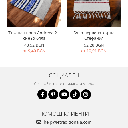
Тъкана кърпа Andreea 2 –
Бяло-червена кърпа
синьо-бяла
Стефания
48,52 BGN
52,28 BGN
от 9,40 BGN
от 10,91 BGN
СОЦИАЛЕН
Следвайте ни в социалната мрежа
ПОМОЩ КЛИЕНТИ
help@ietraditionala.com