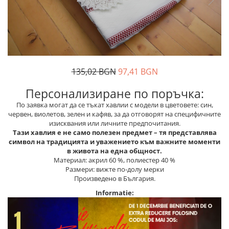
Дамски палта
Пояси за момчета
Дамски панталони
Дамски пуловери
Дамски сака
Дамски спортни комплекти
135,02 BGN
97,41 BGN
Дамски тениски
Персонализиране по поръчка:
Дамски якета
По заявка могат да се тъкат хавлии с модели в цветовете: син,
Жилетка
червен, виолетов, зелен и кафяв, за да отговорят на специфичните
изисквания или личните предпочитания.
Поли
Тази хавлия е не само полезен предмет – тя представлява
символ на традицията и уважението към важните моменти
в живота на една общност.
Материал: акрил 60 %, полиестер 40 %
Размери: вижте по-долу мерки
Произведено в България.
Informatie: