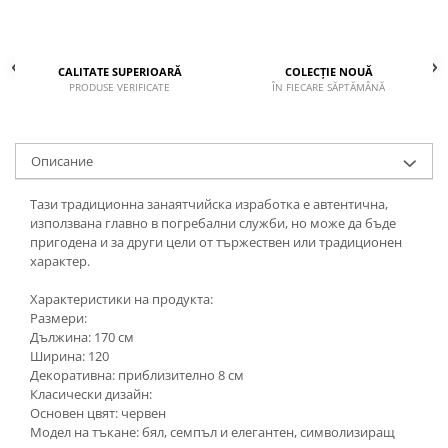
CALITATE SUPERIOARĂ
COLECȚIE NOUĂ
PRODUSE VERIFICATE
ÎN FIECARE SĂPTĂMÂNĂ
Описание
Тази традиционна занаятчийска изработка е автентична,
използвана главно в погребални служби, но може да бъде
пригодена и за други цели от тържествен или традиционен
характер.
Характеристики на продукта:
Размери:
Дължина: 170 см
Ширина: 120
Декоративна: приблизително 8 см
Класически дизайн:
Основен цвят: червен
Модел на тъкане: бял, семпъл и елегантен, символизиращ