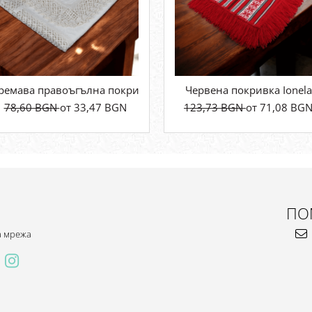
рпички
ремава правоъгълна покривка 3
Червена покривка Ionela
78,60 BGN
от 33,47 BGN
123,73 BGN
от 71,08 BG
ПО
а мрежа