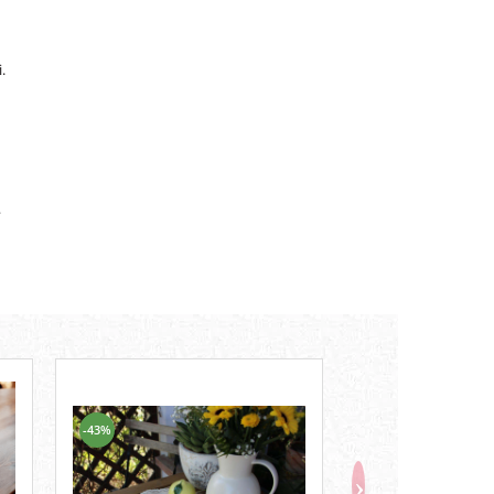
.
.
-43%