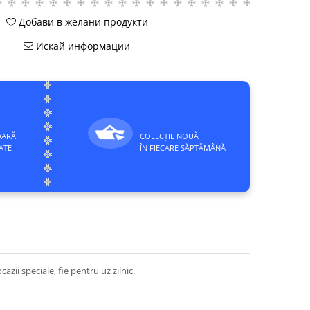
Добави в желани продукти
Искай информации
OARĂ
COLECȚIE NOUĂ
ATE
ÎN FIECARE SĂPTĂMÂNĂ
zii speciale, fie pentru uz zilnic.