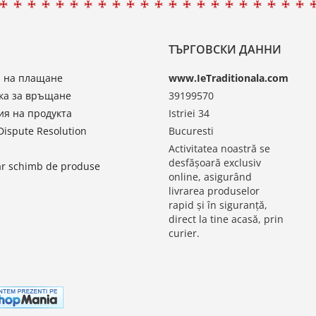
ТЪРГОВСКИ ДАННИ
 на плащане
www.IeTraditionala.com
ка за връщане
39199570
ия на продукта
Istriei 34
Dispute Resolution
Bucuresti
Activitatea noastră se
desfășoară exclusiv
r schimb de produse
online, asigurând
livrarea produselor
rapid și în siguranță,
direct la tine acasă, prin
curier.