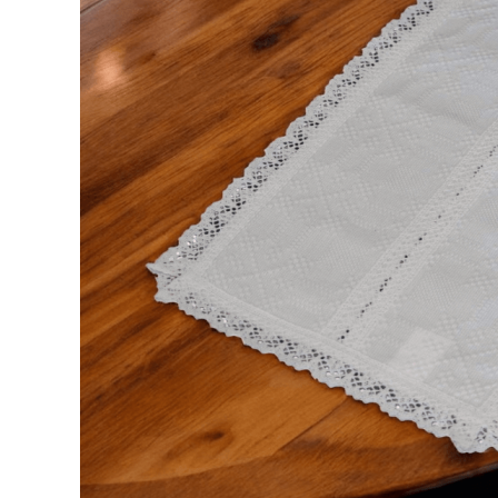
Дамски палта
Дамски панталони
Дамски пуловери
Дамски сака
Дамски спортни комплекти
Дамски тениски
Дамски якета
Жилетка
Поли