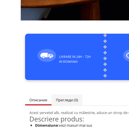
LIVRARE IN 24H - 72H
IN ROMANIA
Описание
Прегледи
(0)
Acest șervețel alb, realizat cu măiestrie, aduce un strop de 
Descriere produs:
Dimensiune
:vezi masuri mai sus