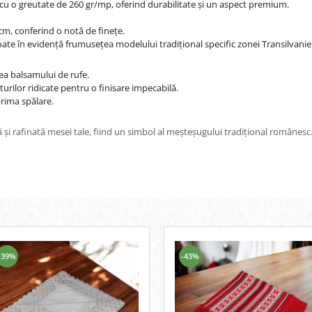
 cu o greutate de 260 gr/mp, oferind durabilitate și un aspect premium.
cm, conferind o notă de finețe.
coate în evidență frumusețea modelului tradițional specific zonei Transilvaniei
rea balsamului de rufe.
urilor ridicate pentru o finisare impecabilă.
prima spălare.
 și rafinată mesei tale, fiind un simbol al meșteșugului tradițional românesc
-39%
-43%