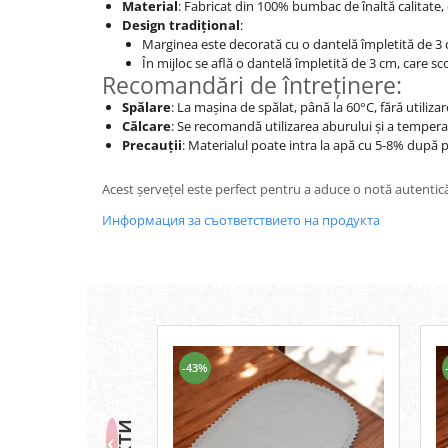
Material
: Fabricat din 100% bumbac de înaltă calitate,
Design tradițional
:
Marginea este decorată cu o dantelă împletită de 3 
În mijloc se află o dantelă împletită de 3 cm, care s
Recomandări de întreținere:
Spălare
: La mașina de spălat, până la 60°C, fără utiliza
Călcare
: Se recomandă utilizarea aburului și a temperat
Precauții
: Materialul poate intra la apă cu 5-8% după 
Acest șervețel este perfect pentru a aduce o notă autentică
Информация за съответствието на продукта
-43%