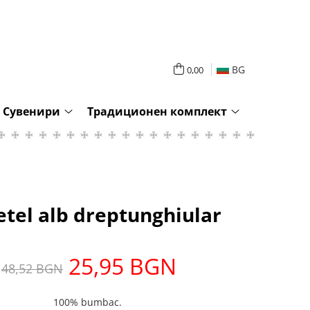
BG
0,00
Сувенири
Традиционен комплект
etel alb dreptunghiular
25,95 BGN
48,52 BGN
100% bumbac.