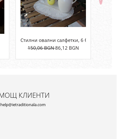
-40%
Стилни овални салфетки, 6 бр.
Калъф за бутил
150,06 BGN
86,12 BGN
N
37,23 BGN
2
МОЩ КЛИЕНТИ
help@ietraditionala.com