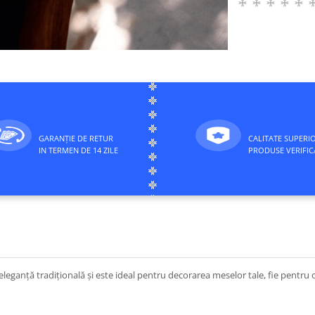
GARANȚIE DE RETUR
CALITATE SUPERI
IN TERMEN DE 14 ZILE
PRODUSE VERIFIC
eleganță tradițională și este ideal pentru decorarea meselor tale, fie pentru oca