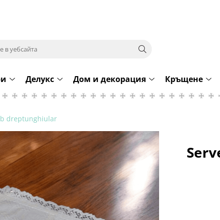
ри
Делукс
Дом и декорация
Кръщене
lb dreptunghiular
Serv