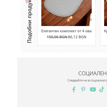
Подобни продукти
Елегантен комплект от 4 овални къ
К
150,06 BGN
86,12 BGN
СОЦИАЛЕН
Следвайте ни в социалнат