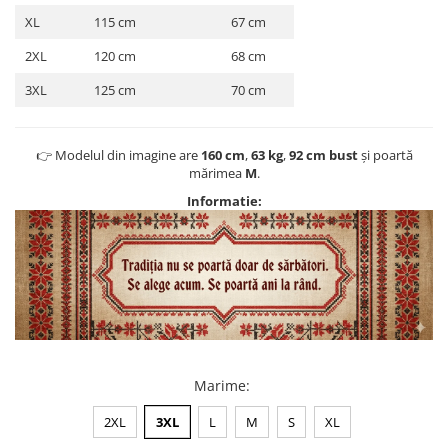
XL
115 cm
67 cm
2XL
120 cm
68 cm
3XL
125 cm
70 cm
👉 Modelul din imagine are
160 cm
,
63 kg
,
92 cm bust
și poartă
mărimea
M
.
Informatie:
Marime
:
2XL
3XL
L
M
S
XL