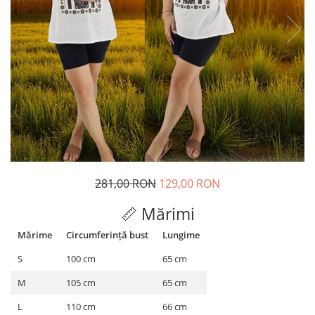
Geci
Jucarii
Tricouri
Treninguri
Ii traditionale
Rochii traditionale
Rochii Elegante
Costume populare
Fote & Catrinte
Incaltaminte
281,00 RON
129,00 RON
📏 Mărimi
Mărime
Circumferință bust
Lungime
S
100 cm
65 cm
M
105 cm
65 cm
L
110 cm
66 cm