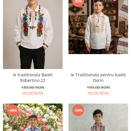
-50%
Ie traditionala Baieti
Ie Traditionala pentru baieti
Robertino 22
Dorin
189,00 RON
199,00 RON
95,00 RON
99,00 RON
-48%
-59%