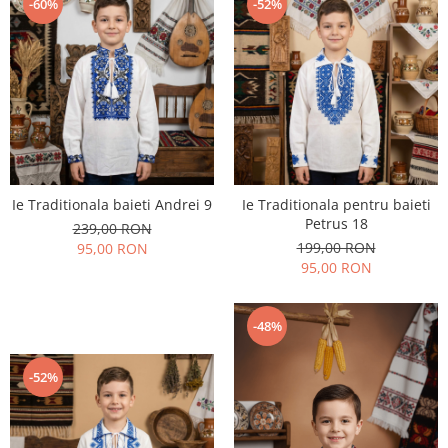
-60%
-52%
Ie Traditionala baieti Andrei 9
Ie Traditionala pentru baieti
Petrus 18
239,00 RON
199,00 RON
95,00 RON
95,00 RON
-48%
-52%