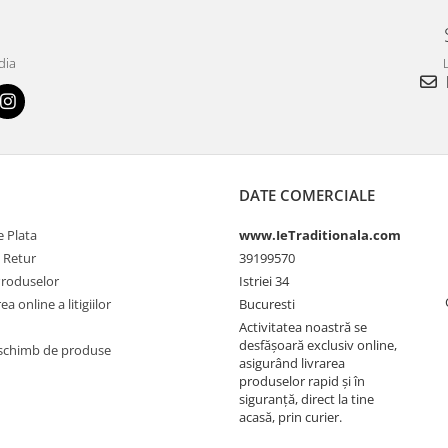
dia
L
DATE COMERCIALE
 Plata
www.IeTraditionala.com
e Retur
39199570
Produselor
Istriei 34
a online a litigiilor
Bucuresti
Activitatea noastră se
desfășoară exclusiv online,
schimb de produse
asigurând livrarea
produselor rapid și în
siguranță, direct la tine
acasă, prin curier.