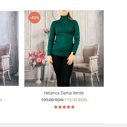
-40%
Helanca Dama Verde
N
199,00 RON
119,00 RON