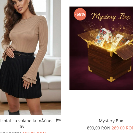
-68%
Mystery Box
ricotat cu volane la mÃ¢neci È™i
tiv
899,00 RON
289,00 RO