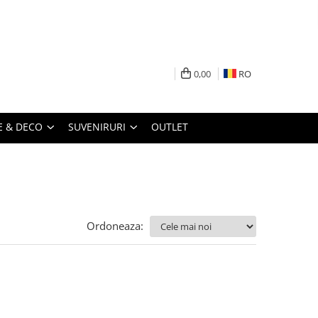
0,00
RO
 & DECO
SUVENIRURI
OUTLET
Ordoneaza: