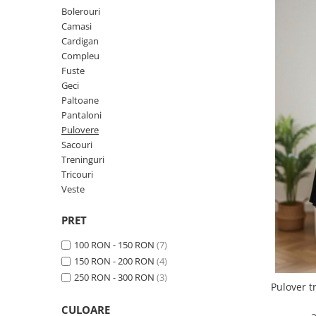
Geci
Jucarii
Bolerouri
Tricouri
Camasi
Cardigan
Treninguri
Compleu
Ii traditionale
Fuste
Geci
Rochii traditionale
Paltoane
Rochii Elegante
Pantaloni
Pulovere
Costume populare
Sacouri
Fote & Catrinte
Treninguri
Tricouri
Incaltaminte
Veste
PRET
100 RON - 150 RON
(7)
150 RON - 200 RON
(4)
250 RON - 300 RON
(3)
Pulover t
CULOARE