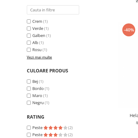
Crem
(1)
Verde
(1)
-40%
Galben
(1)
Alb
(1)
Rosu
(1)
Vezi mai multe
CULOARE PRODUS
Bej
(1)
Bordo
(1)
Maro
(1)
Negru
(1)
Hel
RATING
Peste
(2)
Peste
(2)