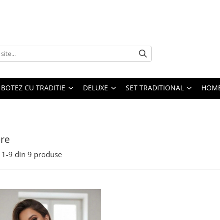
BOTEZ CU TRADITIE
DELUXE
SET TRADITIONAL
HOME
re
1-
9
din
9
produse