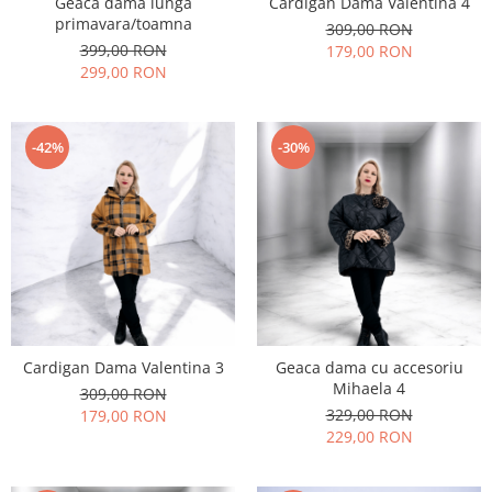
Geaca dama lunga
Cardigan Dama Valentina 4
primavara/toamna
309,00 RON
399,00 RON
179,00 RON
299,00 RON
-42%
-30%
Cardigan Dama Valentina 3
Geaca dama cu accesoriu
Mihaela 4
309,00 RON
329,00 RON
179,00 RON
229,00 RON