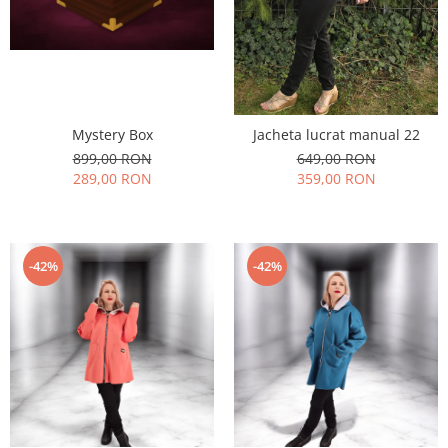
Mystery Box
Jacheta lucrat manual 22
899,00 RON
649,00 RON
289,00 RON
359,00 RON
-42%
-42%