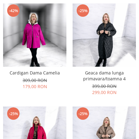
-42%
-25%
Cardigan Dama Camelia
Geaca dama lunga
primavara/toamna 4
309,00 RON
399,00 RON
179,00 RON
299,00 RON
-25%
-25%