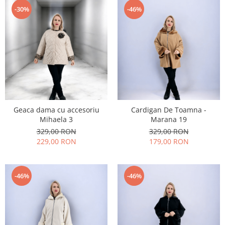
-30%
-46%
Geaca dama cu accesoriu
Cardigan De Toamna -
Mihaela 3
Marana 19
329,00 RON
329,00 RON
229,00 RON
179,00 RON
-46%
-46%