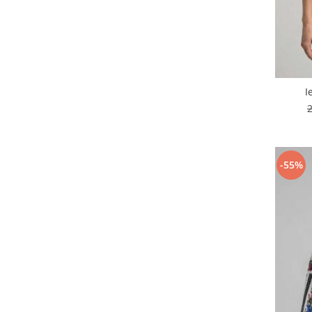
I
-55%