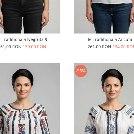
e Traditionala Negruta 9
Ie Traditionala Ancuta 
261,00 RON
139,00 RON
261,00 RON
134,00 RO
-55%