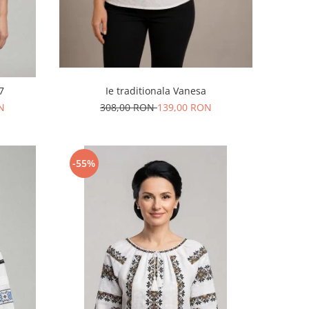
7
Ie traditionala Vanesa
N
308,00 RON
139,00 RON
-55%