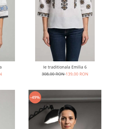
na
Ie traditionala Emilia 6
N
308,00 RON
139,00 RON
-49%