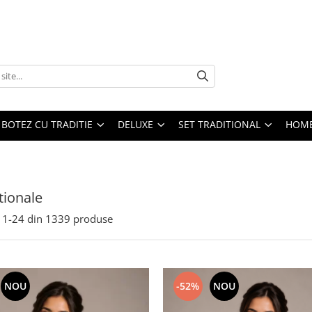
BOTEZ CU TRADITIE
DELUXE
SET TRADITIONAL
HOME
itionale
1-
24
din
1339
produse
NOU
-52%
NOU