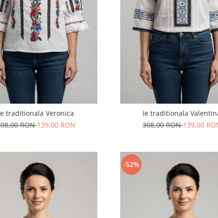
Ie traditionala Veronica
Ie traditionala Valenti
308,00 RON
139,00 RON
308,00 RON
139,00 RO
-52%