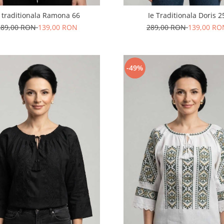
e traditionala Ramona 66
Ie Traditionala Doris 2
289,00 RON
139,00 RON
289,00 RON
139,00 RO
-49%