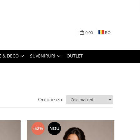
0,00
RO
 & DECO
SUVENIRURI
OUTLET
Ordoneaza:
-52%
NOU