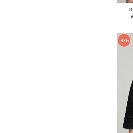
I
-47%