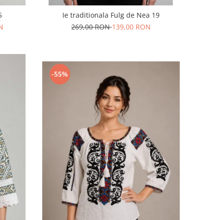
5
Ie traditionala Fulg de Nea 19
N
269,00 RON
139,00 RON
-55%