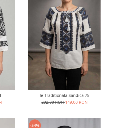
4
Ie Traditionala Sandica 75
N
292,00 RON
149,00 RON
-54%