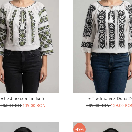
Ie traditionala Emilia 5
Ie Traditionala Doris 2
308,00 RON
139,00 RON
289,00 RON
139,00 RO
-49%