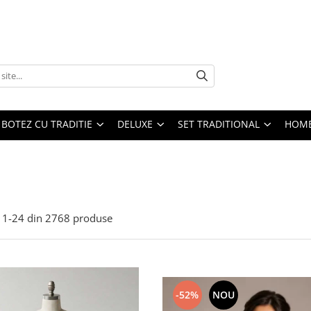
BOTEZ CU TRADITIE
DELUXE
SET TRADITIONAL
HOME
1-
24
din
2768
produse
-52%
NOU