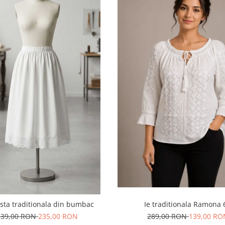
sta traditionala din bumbac
Ie traditionala Ramona 
339,00 RON
235,00 RON
289,00 RON
139,00 RO