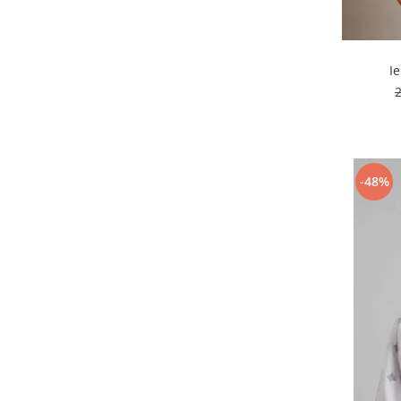
I
-48%