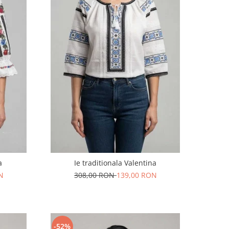
a
Ie traditionala Valentina
N
308,00 RON
139,00 RON
-52%