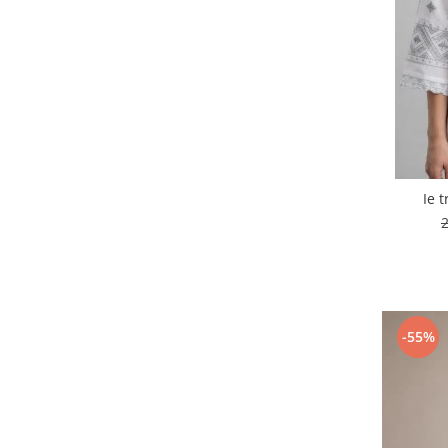
Ie 
-55%