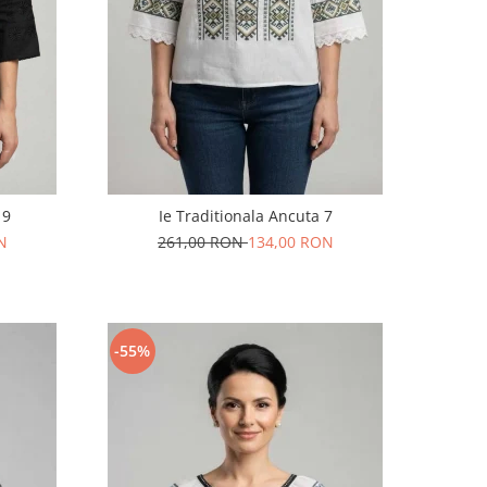
 9
Ie Traditionala Ancuta 7
N
261,00 RON
134,00 RON
-55%