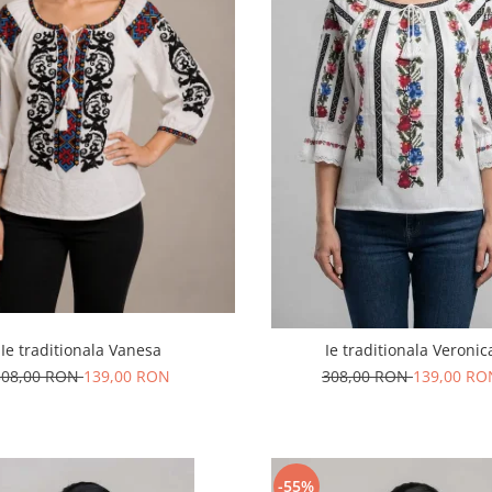
Ie traditionala Vanesa
Ie traditionala Veronic
308,00 RON
139,00 RON
308,00 RON
139,00 RO
-55%