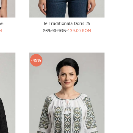
66
Ie Traditionala Doris 25
N
289,00 RON
139,00 RON
-49%