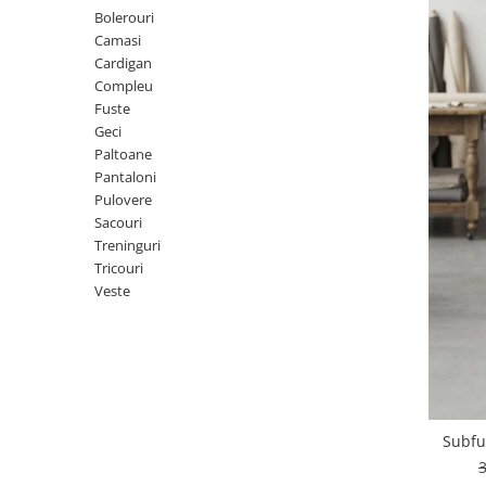
Geci
Jucarii
Bolerouri
Tricouri
Camasi
Cardigan
Treninguri
Compleu
Ii traditionale
Fuste
Geci
Rochii traditionale
Paltoane
Rochii Elegante
Pantaloni
Pulovere
Costume populare
Sacouri
Fote & Catrinte
Treninguri
Tricouri
Incaltaminte
Veste
Subfu