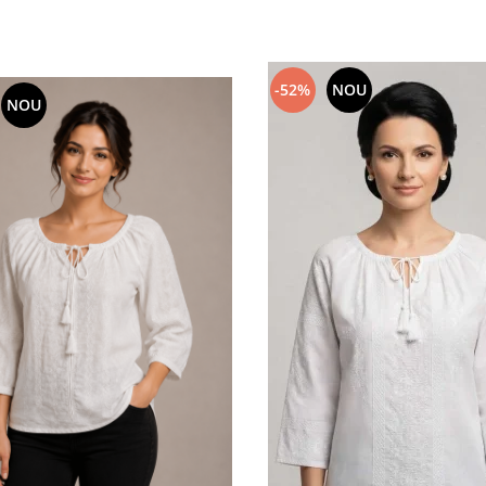
-52%
NOU
NOU