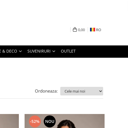
0,00
RO
 & DECO
SUVENIRURI
OUTLET
Ordoneaza:
-52%
NOU