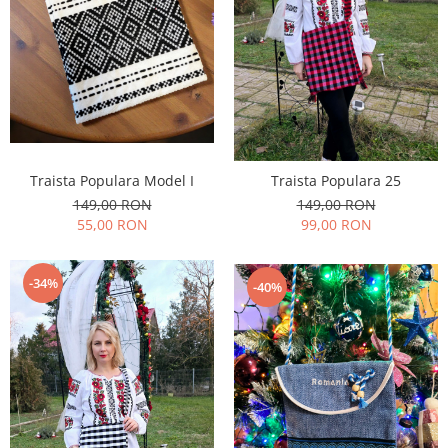
Traista Populara Model I
Traista Populara 25
149,00 RON
149,00 RON
55,00 RON
99,00 RON
-34%
-40%