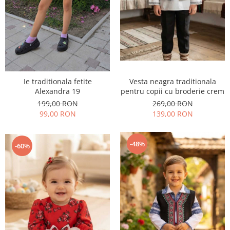
Vesta neagra traditionala
Ie traditionala fetite
pentru copii cu broderie crem
Alexandra 19
269,00 RON
199,00 RON
139,00 RON
99,00 RON
-48%
-60%