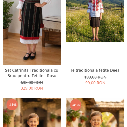
Set Catrinita Traditionala cu
Ie traditionala fetite Deea
Brau pentru Fetiite - Rosu
199,00 RON
638,00 RON
99,00 RON
329,00 RON
-41%
-41%