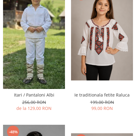
Ie traditionala fetite Raluca
Itari / Pantaloni Albi
199,00 RON
256,00 RON
99,00 RON
de la 129,00 RON
-48%