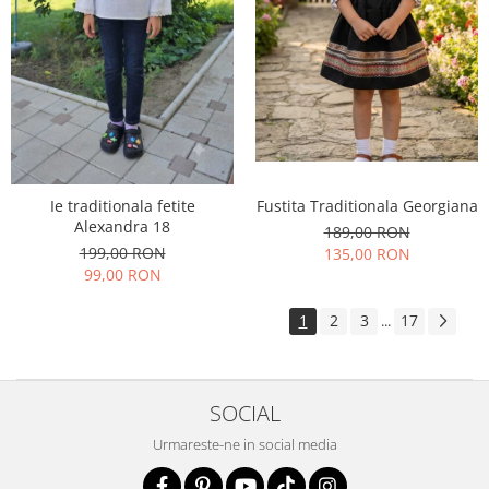
Fustita Traditionala Georgiana
Ie traditionala fetite
Alexandra 18
189,00 RON
199,00 RON
135,00 RON
99,00 RON
1
2
3
17
...
SOCIAL
Urmareste-ne in social media