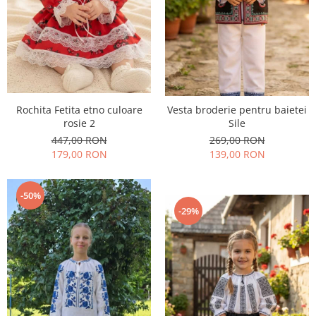
Rochita Fetita etno culoare
Vesta broderie pentru baietei
rosie 2
Sile
447,00 RON
269,00 RON
179,00 RON
139,00 RON
-50%
-29%