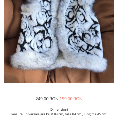
Geci
Jucarii
Tricouri
Treninguri
Ii traditionale
Rochii traditionale
Rochii Elegante
Costume populare
Fote & Catrinte
Incaltaminte
249,00 RON
159,00 RON
Dimensiuni
masura universala are bust 84 cm, talia 84 cm , lungime 45 cm