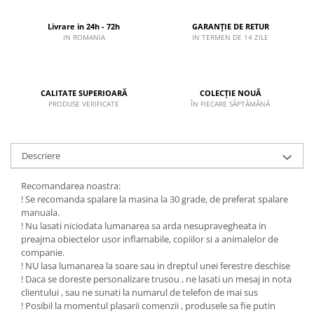
Livrare in 24h - 72h
GARANȚIE DE RETUR
IN ROMANIA
IN TERMEN DE 14 ZILE
CALITATE SUPERIOARĂ
COLECȚIE NOUĂ
PRODUSE VERIFICATE
ÎN FIECARE SĂPTĂMÂNĂ
Descriere
Recomandarea noastra:
! Se recomanda spalare la masina la 30 grade, de preferat spalare
manuala.
! Nu lasati niciodata lumanarea sa arda nesupravegheata in
preajma obiectelor usor inflamabile, copiilor si a animalelor de
companie.
! NU lasa lumanarea la soare sau in dreptul unei ferestre deschise
! Daca se doreste personalizare trusou , ne lasati un mesaj in nota
clientului , sau ne sunati la numarul de telefon de mai sus
! Posibil la momentul plasarii comenzii , produsele sa fie putin