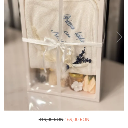
Geci
Jucarii
Tricouri
Treninguri
Ii traditionale
Rochii traditionale
Rochii Elegante
Costume populare
Fote & Catrinte
Incaltaminte
319,00 RON
169,00 RON