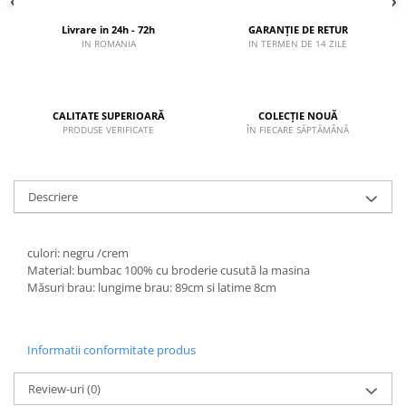
Livrare in 24h - 72h
GARANȚIE DE RETUR
IN ROMANIA
IN TERMEN DE 14 ZILE
CALITATE SUPERIOARĂ
COLECȚIE NOUĂ
PRODUSE VERIFICATE
ÎN FIECARE SĂPTĂMÂNĂ
Descriere
culori: negru /crem
Material: bumbac 100% cu broderie cusută la masina
Măsuri brau: lungime brau: 89cm si latime 8cm
Informatii conformitate produs
Review-uri
(0)