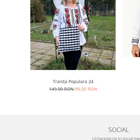
Traista Populara 24
149,00 RON
99,00 RON
SOCIAL
Urmareste-ne in social me