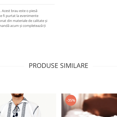
m. Acest brau este o piesă
e fi purtat la evenimente
onat din materiale de calitate și
Comandă acum și completează-ți
PRODUSE SIMILARE
-35%