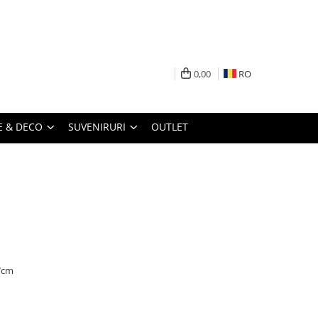
0,00
RO
 & DECO
SUVENIRURI
OUTLET
 7cm