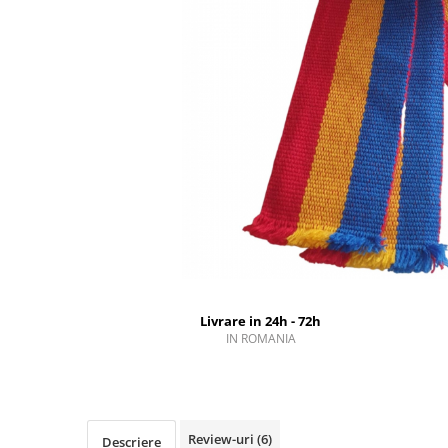
Geci
Jucarii
Tricouri
Treninguri
Ii traditionale
Rochii traditionale
Rochii Elegante
Costume populare
Fote & Catrinte
Incaltaminte
Livrare in 24h - 72h
IN ROMANIA
Review-uri
(6)
Descriere