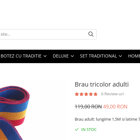
BOTEZ CU TRADITIE
DELUXE
SET TRADITIONAL
HOME
Brau tricolor adulti
6 Review-uri
119,00 RON
49,00 RON
Brau adult: lungime 1,5M si latime
IN STOC