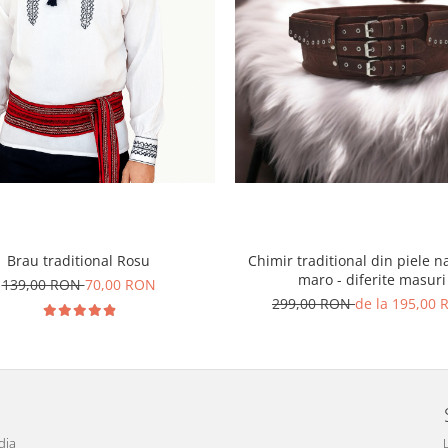
Brau traditional Rosu
Chimir traditional din piele n
maro - diferite masuri
139,00 RON
70,00 RON
299,00 RON
de la 195,00
dia
L