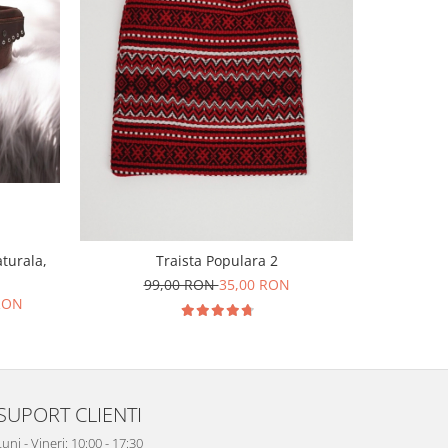
-63%
aturala,
Traista Populara 2
Traista S
99,00 RON
35,00 RON
1
 RON
SUPORT CLIENTI
uni - Vineri: 10:00 - 17:30