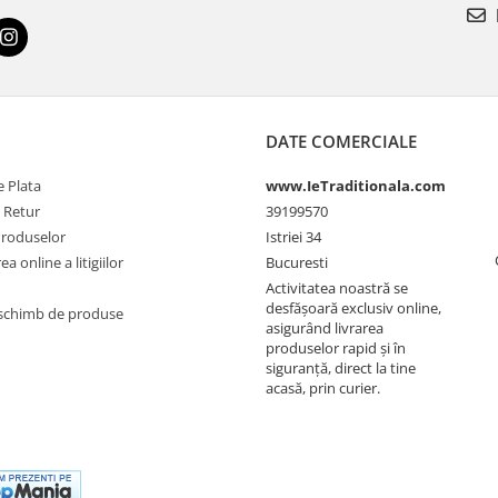
DATE COMERCIALE
 Plata
www.IeTraditionala.com
e Retur
39199570
Produselor
Istriei 34
a online a litigiilor
Bucuresti
Activitatea noastră se
desfășoară exclusiv online,
schimb de produse
asigurând livrarea
produselor rapid și în
siguranță, direct la tine
acasă, prin curier.