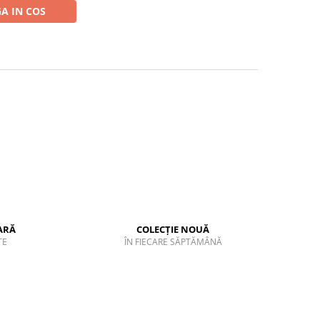
A IN COS
ARĂ
COLECȚIE NOUĂ
TE
ÎN FIECARE SĂPTĂMÂNĂ