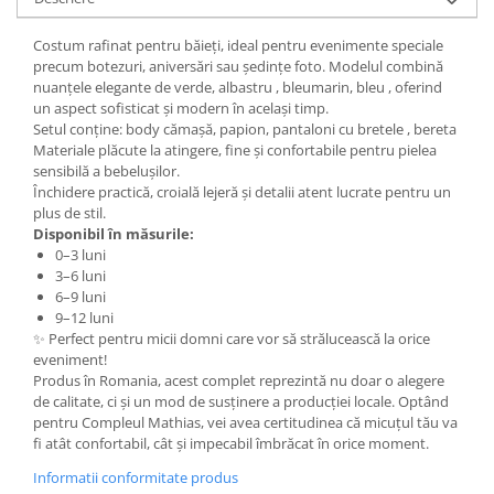
Costum rafinat pentru băieți, ideal pentru evenimente speciale
precum botezuri, aniversări sau ședințe foto. Modelul combină
nuanțele elegante de verde, albastru , bleumarin, bleu , oferind
un aspect sofisticat și modern în același timp.
Setul conține: body cămașă, papion, pantaloni cu bretele , bereta
Materiale plăcute la atingere, fine și confortabile pentru pielea
sensibilă a bebelușilor.
Închidere practică, croială lejeră și detalii atent lucrate pentru un
plus de stil.
Disponibil în măsurile:
0–3 luni
3–6 luni
6–9 luni
9–12 luni
✨ Perfect pentru micii domni care vor să strălucească la orice
eveniment!
Produs în Romania, acest complet reprezintă nu doar o alegere
de calitate, ci și un mod de susținere a producției locale. Optând
pentru Compleul Mathias, vei avea certitudinea că micuțul tău va
fi atât confortabil, cât și impecabil îmbrăcat în orice moment.
Informatii conformitate produs