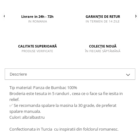
Livrare in 24h - 72h
GARANȚIE DE RETUR
IN ROMANIA
IN TERMEN DE 14 ZILE
CALITATE SUPERIOARĂ
COLECȚIE NOUĂ
PRODUSE VERIFICATE
ÎN FIECARE SĂPTĂMÂNĂ
Descriere
Tip material: Panza de Bumbac 100%
Broderia este tesuta in 5 randuri , ceea ce o face sa fie iesita in
relief.
✅ Se recomanda spalare la masina la 30 grade, de preferat
spalare manuala.
Culori: alb/albastru
Confectionata in Turcia cu inspiratii din folclorul romanesc.