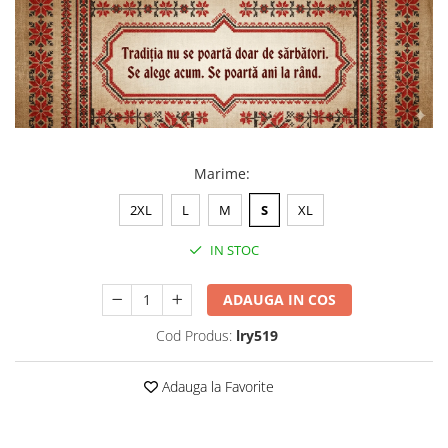
Marime
:
2XL
L
M
S
XL
IN STOC
ADAUGA IN COS
Cod Produs:
lry519
Adauga la Favorite