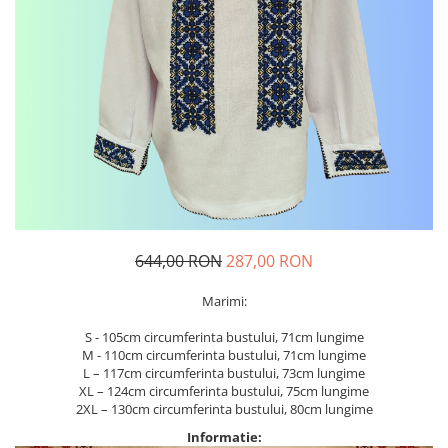
Geci
Jucarii
Tricouri
Treninguri
Ii traditionale
Rochii traditionale
Rochii Elegante
Costume populare
Fote & Catrinte
Incaltaminte
644,00 RON
287,00 RON
Marimi:
S - 105cm circumferinta bustului, 71cm lungime
M - 110cm circumferinta bustului, 71cm lungime
L – 117cm circumferinta bustului, 73cm lungime
XL – 124cm circumferinta bustului, 75cm lungime
2XL – 130cm circumferinta bustului, 80cm lungime
Informatie: