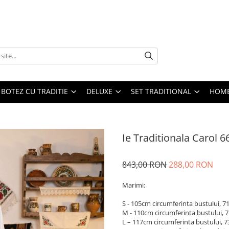
BOTEZ CU TRADITIE
DELUXE
SET TRADITIONAL
HOME
Ie Traditionala Carol 6
843,00 RON
288,00 RON
Marimi:
S - 105cm circumferinta bustului, 
M - 110cm circumferinta bustului,
L – 117cm circumferinta bustului, 