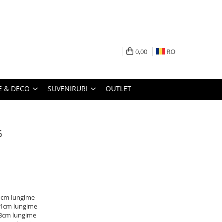
0,00
RO
 & DECO
SUVENIRURI
OUTLET
6
71cm lungime
 71cm lungime
73cm lungime