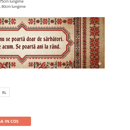
, 75cm lungime
i, 80cm lungime
XL
A IN COS