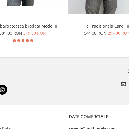
 barbateasca brodata Model II
Ie Traditionala Carol III
581,00 RON
319,00 RON
644,00 RON
297,00 RO
dia
L
DATE COMERCIALE
 Plata
www.IeTraditionala.com