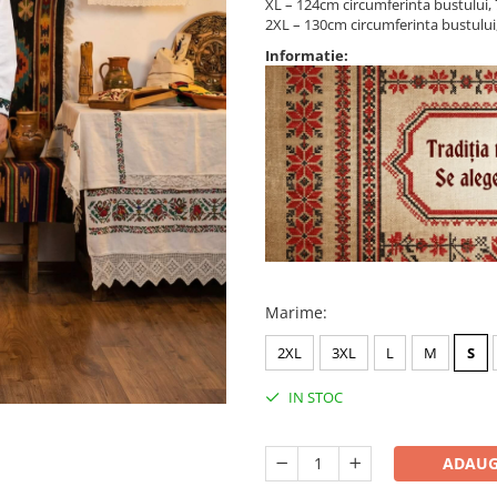
XL – 124cm circumferinta bustului
2XL – 130cm circumferinta bustulu
Informatie:
Marime
:
2XL
3XL
L
M
S
IN STOC
ADAUG