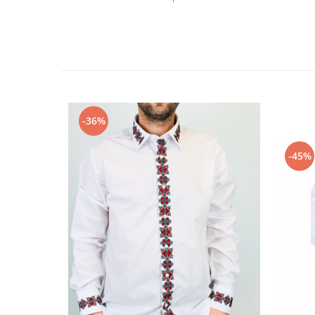
-36%
-45%