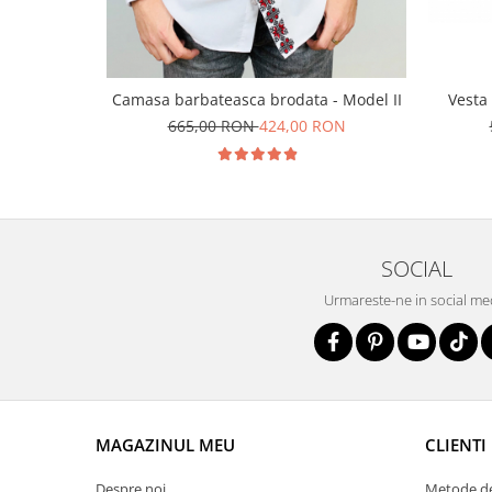
Vesta
Camasa barbateasca brodata - Model II
665,00 RON
424,00 RON
SOCIAL
Urmareste-ne in social me
MAGAZINUL MEU
CLIENTI
Despre noi
Metode de