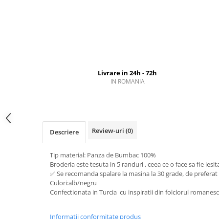
Livrare in 24h - 72h
IN ROMANIA
Review-uri
(0)
Descriere
Tip material: Panza de Bumbac 100%
Broderia este tesuta in 5 randuri , ceea ce o face sa fie iesita 
✅ Se recomanda spalare la masina la 30 grade, de prefer
Culori:alb/negru
Confectionata in Turcia cu inspiratii din folclorul romanesc
Informatii conformitate produs