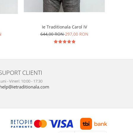
Ie Traditionala Carol IV
I
N
644,00 RON
297,00 RON
64
SUPORT CLIENTI
uni - Vineri: 10:00 - 17:30
help@ietraditionala.com