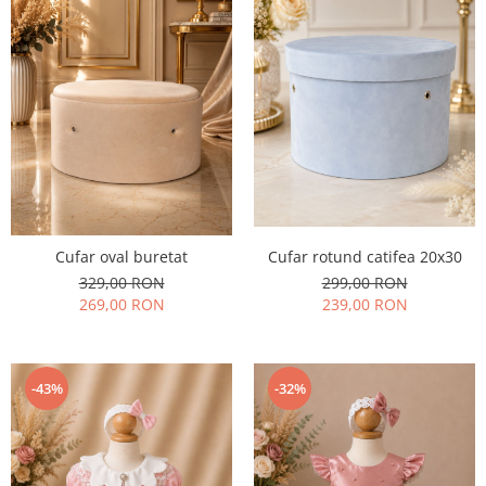
Cufar rotund catifea 20x30
Cufar oval buretat
299,00 RON
329,00 RON
239,00 RON
269,00 RON
-43%
-32%