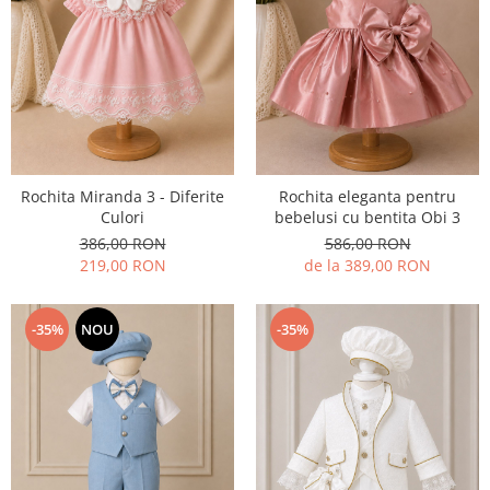
Rochita Miranda 3 - Diferite
Rochita eleganta pentru
Culori
bebelusi cu bentita Obi 3
386,00 RON
586,00 RON
219,00 RON
de la 389,00 RON
-35%
NOU
-35%