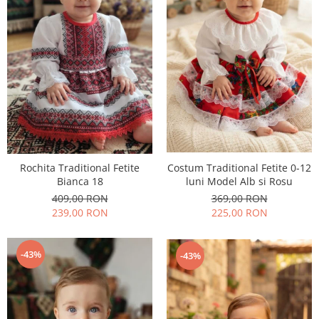
Costum Traditional Fetite 0-12
Rochita Traditional Fetite
luni Model Alb si Rosu
Bianca 18
369,00 RON
409,00 RON
225,00 RON
239,00 RON
-43%
-43%