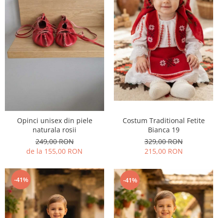
Costum Traditional Fetite
Opinci unisex din piele
Bianca 19
naturala rosii
329,00 RON
249,00 RON
215,00 RON
de la 155,00 RON
-41%
-41%