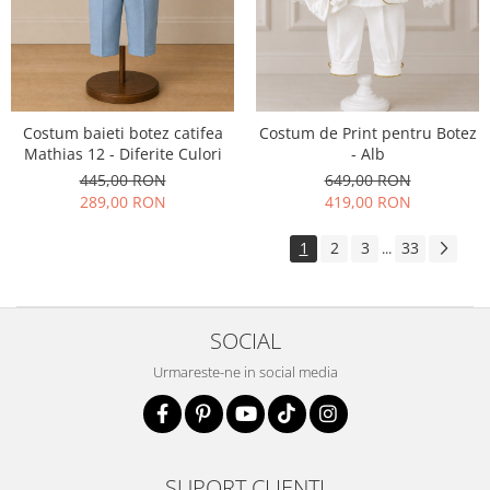
Costum baieti botez catifea
Costum de Print pentru Botez
Mathias 12 - Diferite Culori
- Alb
445,00 RON
649,00 RON
289,00 RON
419,00 RON
1
2
3
33
...
SOCIAL
Urmareste-ne in social media
SUPORT CLIENTI