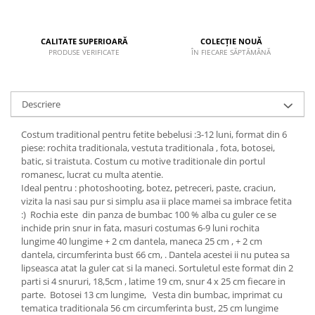
CALITATE SUPERIOARĂ
COLECȚIE NOUĂ
PRODUSE VERIFICATE
ÎN FIECARE SĂPTĂMÂNĂ
Descriere
Costum traditional pentru fetite bebelusi :3-12 luni, format din 6
piese: rochita traditionala, vestuta traditionala , fota, botosei,
batic, si traistuta. Costum cu motive traditionale din portul
romanesc, lucrat cu multa atentie.
Ideal pentru : photoshooting, botez, petreceri, paste, craciun,
vizita la nasi sau pur si simplu asa ii place mamei sa imbrace fetita
:) Rochia este din panza de bumbac 100 % alba cu guler ce se
inchide prin snur in fata, masuri costumas 6-9 luni rochita
lungime 40 lungime + 2 cm dantela, maneca 25 cm , + 2 cm
dantela, circumferinta bust 66 cm, . Dantela acestei ii nu putea sa
lipseasca atat la guler cat si la maneci. Sortuletul este format din 2
parti si 4 snururi, 18,5cm , latime 19 cm, snur 4 x 25 cm fiecare in
parte. Botosei 13 cm lungime, Vesta din bumbac, imprimat cu
tematica traditionala 56 cm circumferinta bust, 25 cm lungime