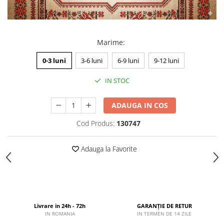
Marime
:
0-3 luni
3-6 luni
6-9 luni
9-12 luni
IN STOC
ADAUGA IN COS
Cod Produs:
130747
Adauga la Favorite
Livrare in 24h - 72h
GARANȚIE DE RETUR
IN ROMANIA
IN TERMEN DE 14 ZILE