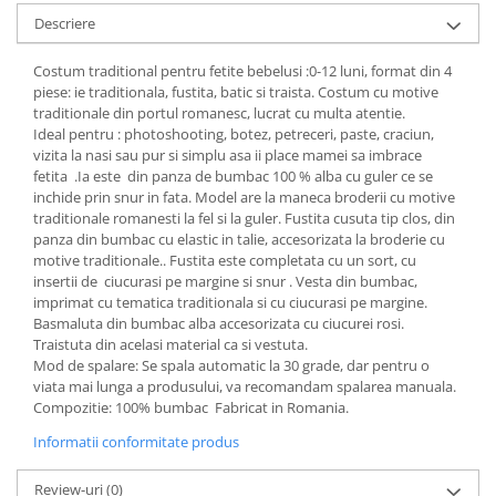
Descriere
Costum traditional pentru fetite bebelusi :0-12 luni, format din 4
piese: ie traditionala, fustita, batic si traista. Costum cu motive
traditionale din portul romanesc, lucrat cu multa atentie.
Ideal pentru : photoshooting, botez, petreceri, paste, craciun,
vizita la nasi sau pur si simplu asa ii place mamei sa imbrace
fetita .Ia este din panza de bumbac 100 % alba cu guler ce se
inchide prin snur in fata. Model are la maneca broderii cu motive
traditionale romanesti la fel si la guler. Fustita cusuta tip clos, din
panza din bumbac cu elastic in talie, accesorizata la broderie cu
motive traditionale.. Fustita este completata cu un sort, cu
insertii de ciucurasi pe margine si snur . Vesta din bumbac,
imprimat cu tematica traditionala si cu ciucurasi pe margine.
Basmaluta din bumbac alba accesorizata cu ciucurei rosi.
Traistuta din acelasi material ca si vestuta.
Mod de spalare: Se spala automatic la 30 grade, dar pentru o
viata mai lunga a produsului, va recomandam spalarea manuala.
Compozitie: 100% bumbac Fabricat in Romania.
Informatii conformitate produs
Review-uri
(0)