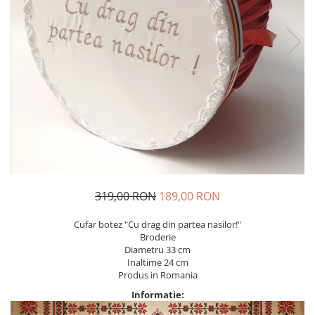
Geci
Jucarii
Tricouri
Treninguri
Ii traditionale
Rochii traditionale
Rochii Elegante
Costume populare
Fote & Catrinte
Incaltaminte
319,00 RON
189,00 RON
Cufar botez "Cu drag din partea nasilor!"
Broderie
Diametru 33 cm
Inaltime 24 cm
Produs in Romania
Informatie: