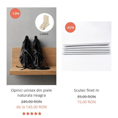
-13%
-62%
Opinci unisex din piele
Scutec finet m
naturala neagra
39,00 RON
249,00 RON
15,00 RON
de la 145,00 RON