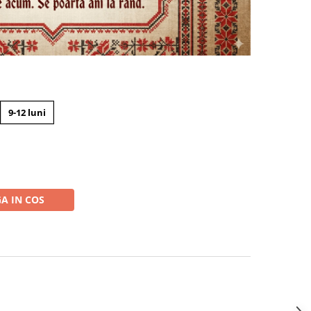
9-12 luni
N
A IN COS