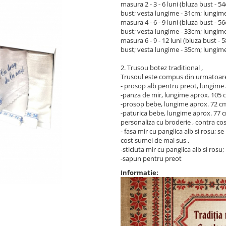
masura 2 - 3 - 6 luni (bluza bust -
bust; vesta lungime - 31cm; lungim
masura 4 - 6 - 9 luni (bluza bust -
bust; vesta lungime - 33cm; lungim
masura 6 - 9 - 12 luni (bluza bust 
bust; vesta lungime - 35cm; lungim
2. Trusou botez traditional ,
Trusoul este compus din urmatoar
- prosop alb pentru preot, lungime 
-panza de mir, lungime aprox. 105 c
-prosop bebe, lungime aprox. 72 cm
-paturica bebe, lungime aprox. 77 c
personaliza cu broderie , contra cos
- fasa mir cu panglica alb si rosu; 
cost sumei de mai sus ,
-sticluta mir cu panglica alb si rosu;
-sapun pentru preot
Informatie: