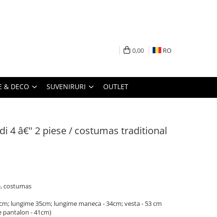
0,00
RO
 & DECO
SUVENIRURI
OUTLET
di 4 â€" 2 piese / costumas traditional
e, costumas
 52cm; lungime 35cm; lungime maneca - 34cm; vesta - 53 cm
e pantalon - 41cm)