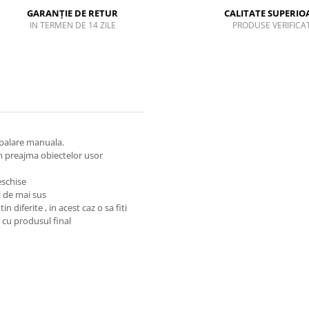
GARANȚIE DE RETUR
CALITATE SUPERIO
IN TERMEN DE 14 ZILE
PRODUSE VERIFICA
spalare manuala.
n preajma obiectelor usor
eschise
l de mai sus
n diferite , in acest caz o sa fiti
 cu produsul final