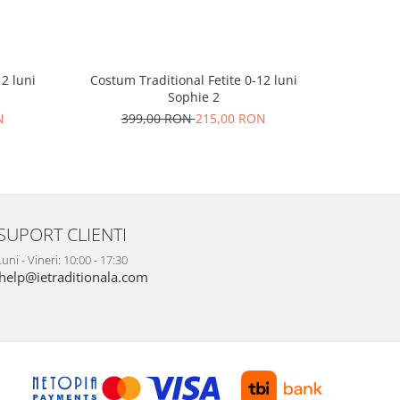
2 luni
Costum Traditional Fetite 0-12 luni
Costum T
Sophie 2
N
399,00 RON
215,00 RON
36
SUPORT CLIENTI
uni - Vineri: 10:00 - 17:30
help@ietraditionala.com