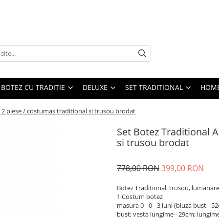
BOTEZ CU TRADITIE
DELUXE
SET TRADITIONAL
HOME
" 2 piese / costumas traditional si trusou brodat
Set Botez Traditional A
si trusou brodat
778,00 RON
399,00 RON
Botez Traditional: trusou, lumanar
1.Costum botez
masura 0 - 0 - 3 luni (bluza bust -
bust; vesta lungime - 29cm; lungim