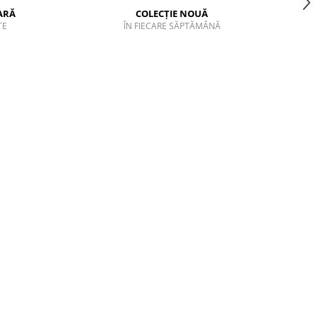
ARĂ
COLECȚIE NOUĂ
TE
ÎN FIECARE SĂPTĂMÂNĂ