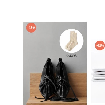
-13%
-62%