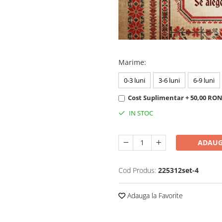
Marime
:
0-3 luni
3-6 luni
6-9 luni
Cost Suplimentar + 50,00 RO
IN STOC
ADAUG
Cod Produs:
225312set-4
Adauga la Favorite