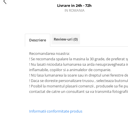
Livrare in 24h - 72h
IN ROMANIA
Review-uri
(0)
Descriere
Recomandarea noastra:
! Se recomanda spalare la masina la 30 grade, de preferat 
! Nu lasati niciodata lumanarea sa arda nesupravegheata i
inflamabile, copiilor si a animalelor de companie.
! NU lasa lumanarea la soare sau in dreptul unei ferestre d
! Daca se doreste personalizare trusou , selecteaza butonu
! Posibil la momentul plasarii comenzii , produsele sa fie puti
contactat de catre un consultant sa va transmita fotografii
Informatii conformitate produs