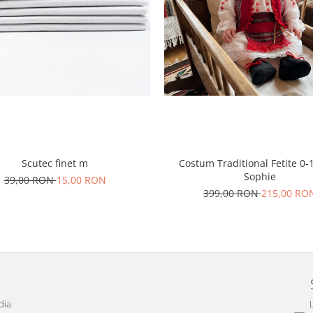
Scutec finet m
Costum Traditional Fetite 0-1
Sophie
39,00 RON
15,00 RON
399,00 RON
215,00 RO
dia
L