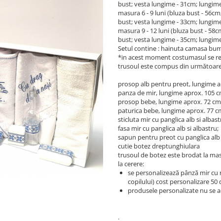
bust; vesta lungime - 31cm; lungim
masura 6 - 9 luni (bluza bust - 56
bust; vesta lungime - 33cm; lungim
masura 9 - 12 luni (bluza bust - 5
bust; vesta lungime - 35cm; lungim
Setul contine : hainuta camasa bumb
*in acest moment costumasul se rea
trusoul este compus din următoare
prosop alb pentru preot, lungime ap
panza de mir, lungime aprox. 105 cm
prosop bebe, lungime aprox. 72 cm 
paturica bebe, lungime aprox. 77 cm
sticluta mir cu panglica alb si albast
fasa mir cu panglica alb si albastru;
sapun pentru preot cu panglica alb 
cutie botez dreptunghiulara
trusoul de botez este brodat la ma
la cerere:
se personalizează pânză mir cu n
copilului) cost personalizare 50 d
produsele personalizate nu se a
.