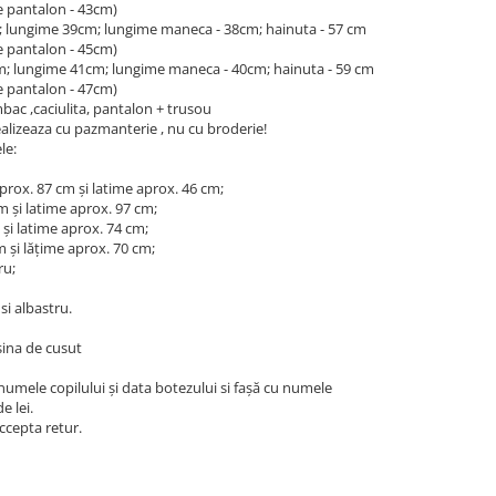
e pantalon - 43cm)
cm; lungime 39cm; lungime maneca - 38cm; hainuta - 57 cm
e pantalon - 45cm)
8cm; lungime 41cm; lungime maneca - 40cm; hainuta - 59 cm
e pantalon - 47cm)
ac ,caciulita, pantalon + trusou
lizeaza cu pazmanterie , nu cu broderie!
le:
rox. 87 cm și latime aprox. 46 cm;
 și latime aprox. 97 cm;
și latime aprox. 74 cm;
 și lățime aprox. 70 cm;
ru;
si albastru.
sina de cusut
umele copilului și data botezului si fașă cu numele
e lei.
ccepta retur.