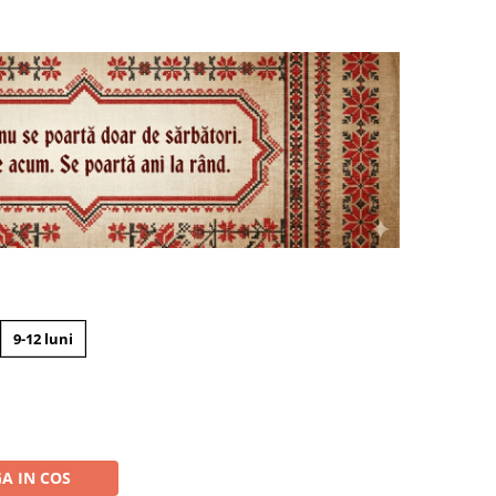
9-12 luni
N
A IN COS