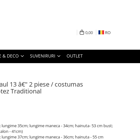
0,00
RO
 & DECO
SUVENIRURI
OUTLET
Raul 13 â€" 2 piese / costumas
otez Traditional
cm; lungime 35cm; lungime maneca - 34cm; hainuta- 53 cm bust;
alon - 41cm)
cm; lungime 37cm; lungime maneca - 36cm; hainuta - 55 cm