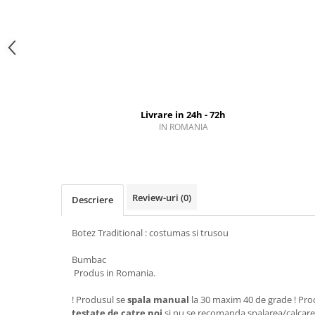
Livrare in 24h - 72h
IN ROMANIA
Review-uri
(0)
Descriere
Botez Traditional : costumas si trusou
Bumbac
Produs in Romania.
! Produsul se
spala manual
la 30 maxim 40 de grade ! Pr
testate de catre noi
si nu se recomanda spalarea/calcare