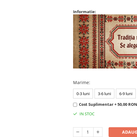
Informatie:
Marime
:
0-3 luni
3-6 luni
6-9 luni
Cost Suplimentar + 50,00 RO
IN STOC
ADAUG