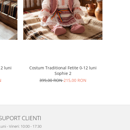
-39%
2 luni
Costum Traditional Fetite 0-12 luni
Costum T
Sophie 2
N
399,00 RON
215,00 RON
36
SUPORT CLIENTI
uni - Vineri: 10:00 - 17:30