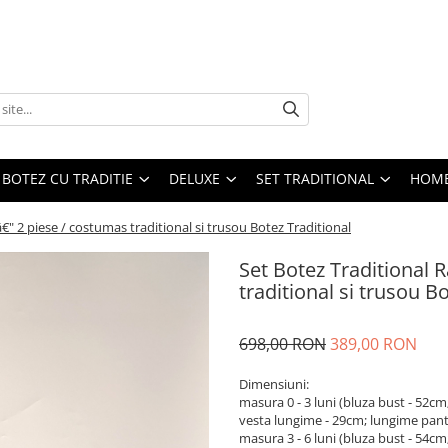
BOTEZ CU TRADITIE
DELUXE
SET TRADITIONAL
HOME
â€" 2 piese / costumas traditional si trusou Botez Traditional
Set Botez Traditional 
traditional si trusou B
698,00 RON
389,00 RON
Dimensiuni:
masura 0 - 3 luni (bluza bust - 52
vesta lungime - 29cm; lungime pant
masura 3 - 6 luni (bluza bust - 54