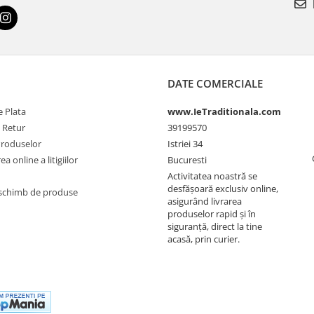
DATE COMERCIALE
 Plata
www.IeTraditionala.com
e Retur
39199570
Produselor
Istriei 34
a online a litigiilor
Bucuresti
Activitatea noastră se
desfășoară exclusiv online,
schimb de produse
asigurând livrarea
produselor rapid și în
siguranță, direct la tine
acasă, prin curier.