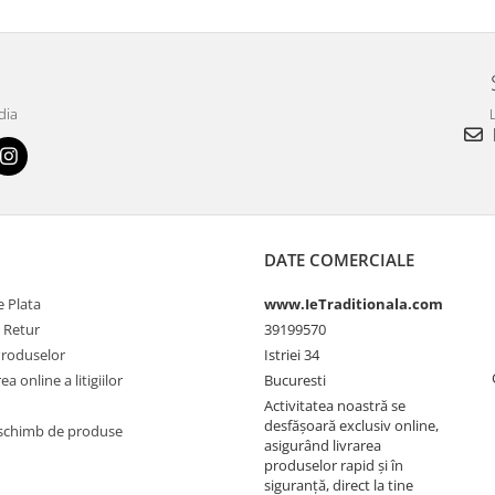
dia
L
DATE COMERCIALE
 Plata
www.IeTraditionala.com
e Retur
39199570
Produselor
Istriei 34
a online a litigiilor
Bucuresti
Activitatea noastră se
desfășoară exclusiv online,
schimb de produse
asigurând livrarea
produselor rapid și în
siguranță, direct la tine