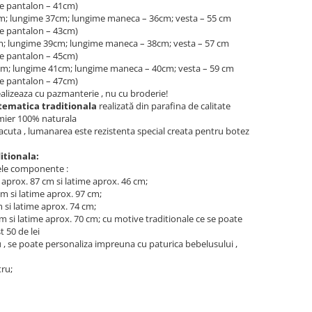
me pantalon – 41cm)
4cm; lungime 37cm; lungime maneca – 36cm; vesta – 55 cm
me pantalon – 43cm)
cm; lungime 39cm; lungime maneca – 38cm; vesta – 57 cm
me pantalon – 45cm)
8cm; lungime 41cm; lungime maneca – 40cm; vesta – 59 cm
me pantalon – 47cm)
lizeaza cu pazmanterie , nu cu broderie!
tematica traditionala
realizată din parafina de calitate
lmier 100% naturala
facuta , lumanarea este rezistenta special creata pentru botez
itionala:
ele componente :
aprox. 87 cm si latime aprox. 46 cm;
m si latime aprox. 97 cm;
 si latime aprox. 74 cm;
m si latime aprox. 70 cm; cu motive traditionale ce se poate
t 50 de lei
ru , se poate personaliza impreuna cu paturica bebelusului ,
tru;