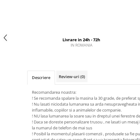
Livrare in 24h - 72h
IN ROMANIA
Review-uri
(0)
Descriere
Recomandarea noastra:
! Se recomanda spalare la masina la 30 grade, de preferat 
! Nu lasati niciodata lumanarea sa arda nesupravegheata i
inflamabile, copiilor si a animalelor de companie.
! NU lasa lumanarea la soare sau in dreptul unei ferestre d
! Daca se doreste personalizare trusou , ne lasati un mesaj i
la numarul de telefon de mai sus
! Posibil la momentul plasarii comenzii , produsele sa fie puti
contactat de catre un consultant sa va transmita fotografii