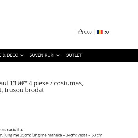
0,00
RO
 & DECO
SUVENIRURI
OUTLET
aul 13 â€" 4 piese / costumas,
t, trusou brodat
on, caciulita.
2cm; lungime 35cm; lungime maneca – 34cm; vesta – 53 cm