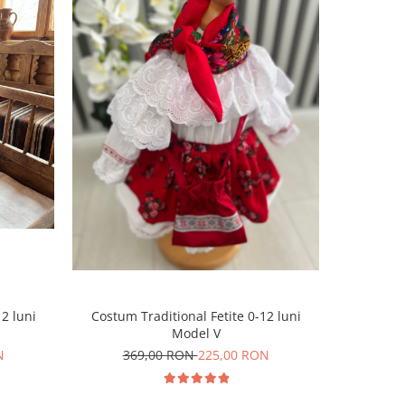
-48%
2 luni
Costum Traditional Fetite 0-12 luni
Lumanare
Model V
N
369,00 RON
225,00 RON
35