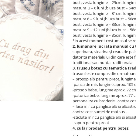
bust; vesta lungime – 29cm; lungi
masura 3 – 6 luni (bluza bust – 5
bust; vesta lungime – 31cm; lungi
masura 6 – 9 luni (bluza bust – 56
bust; vesta lungime – 33cm; lungi
masura 9 – 12 luni (bluza bust – 5
bust; vesta lungime – 35cm; lungi
*in acest moment costumasul se rea
2. lumanare lucrata manual cu 
superioara, stearina şi ceara de pa
datorita materialului din care este 
traditional sau nunta traditionala
3. trusou botez cu tematica trad
trusoul este compus din urmatoar
– prosop alb pentru preot, lungime 
-panza de mir, lungime aprox. 105 c
-prosop bebe, lungime aprox. 72 cm
-paturica bebe, lungime aprox. 77 c
personaliza cu broderie , contra cos
– fasa mir cu panglica alb si albast
contra cost sumei de mai sus ,
-sticluta mir cu panglica alb si albas
-sapun pentru preot
4. cufar brodat pentru botez