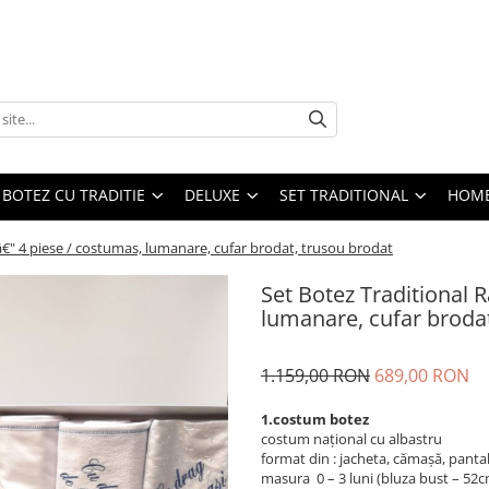
BOTEZ CU TRADITIE
DELUXE
SET TRADITIONAL
HOME
 â€" 4 piese / costumas, lumanare, cufar brodat, trusou brodat
Set Botez Traditional R
lumanare, cufar broda
1.159,00 RON
689,00 RON
1.costum botez
costum național cu albastru
format din : jacheta, cămașă, pantal
masura 0 – 3 luni (bluza bust – 5