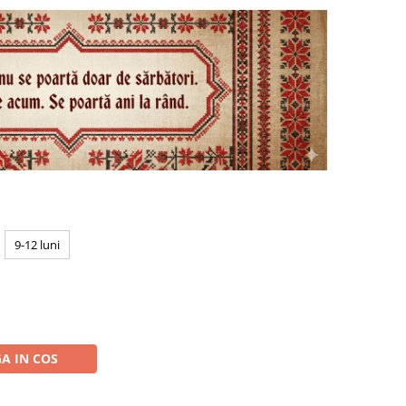
9-12 luni
N
A IN COS