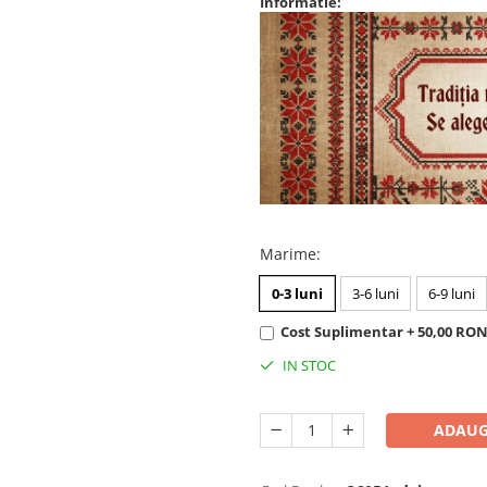
Informatie:
Marime
:
0-3 luni
3-6 luni
6-9 luni
Cost Suplimentar + 50,00 RO
IN STOC
ADAUG