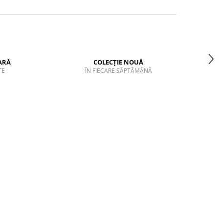
ARĂ
COLECȚIE NOUĂ
TE
ÎN FIECARE SĂPTĂMÂNĂ