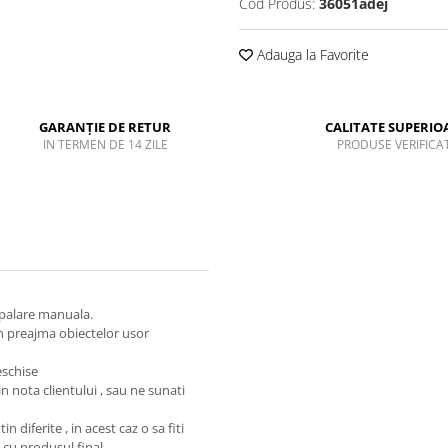
Cod Produs:
36051adej
Adauga la Favorite
GARANȚIE DE RETUR
CALITATE SUPERIO
IN TERMEN DE 14 ZILE
PRODUSE VERIFICA
spalare manuala.
n preajma obiectelor usor
eschise
n nota clientului , sau ne sunati
n diferite , in acest caz o sa fiti
 cu produsul final