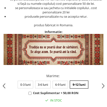
si fașă cu numele copilului) cost personalizare 50 de lei.
se personalizeaza ia sau jacheta cu initialele copilului , cost
personalizare 20 lei
produsele personalizate nu se accepta retur.
produs fabricat in Romania.
Informatie:
Marime
:
0-3 luni
3-6 luni
6-9 luni
9-12 luni
Cost Suplimentar + 50,00 RON
IN STOC