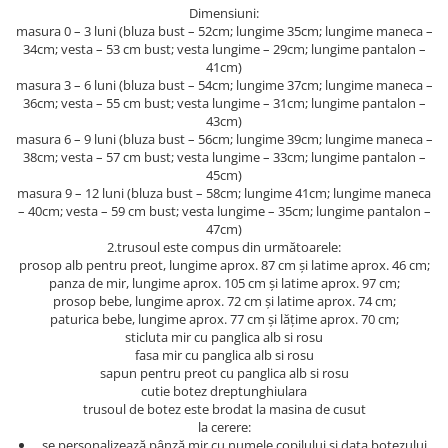
Dimensiuni:
masura 0 – 3 luni (bluza bust – 52cm; lungime 35cm; lungime maneca –
34cm; vesta – 53 cm bust; vesta lungime – 29cm; lungime pantalon –
41cm)
masura 3 – 6 luni (bluza bust – 54cm; lungime 37cm; lungime maneca –
36cm; vesta – 55 cm bust; vesta lungime – 31cm; lungime pantalon –
43cm)
masura 6 – 9 luni (bluza bust – 56cm; lungime 39cm; lungime maneca –
38cm; vesta – 57 cm bust; vesta lungime – 33cm; lungime pantalon –
45cm)
masura 9 – 12 luni (bluza bust – 58cm; lungime 41cm; lungime maneca
– 40cm; vesta – 59 cm bust; vesta lungime – 35cm; lungime pantalon –
47cm)
2.trusoul este compus din următoarele:
prosop alb pentru preot, lungime aprox. 87 cm și latime aprox. 46 cm;
panza de mir, lungime aprox. 105 cm și latime aprox. 97 cm;
prosop bebe, lungime aprox. 72 cm și latime aprox. 74 cm;
paturica bebe, lungime aprox. 77 cm și lățime aprox. 70 cm;
sticluta mir cu panglica alb si rosu
fasa mir cu panglica alb si rosu
sapun pentru preot cu panglica alb si rosu
cutie botez dreptunghiulara
trusoul de botez este brodat la masina de cusut
la cerere:
se personalizează pânză mir cu numele copilului și data botezului