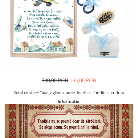
Geci
Jucarii
Tricouri
Treninguri
Ii traditionale
Rochii traditionale
Rochii Elegante
Costume populare
Fote & Catrinte
Incaltaminte
380,00 RON
165,00 RON
Setul contine: Tava, oglinda, perie, foarfeca, fundita si cutiuta
Informatie: