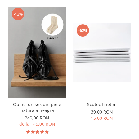
-13%
-62%
Opinci unisex din piele
Scutec finet m
naturala neagra
39,00 RON
249,00 RON
15,00 RON
de la 145,00 RON