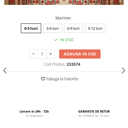
Marime
:
0-3 luni
3-6 luni
6-9 luni
9-12 luni
IN STOC
ADAUGA IN COS
Cod Produs:
233574
Adauga la Favorite
Livrare in 24h - 72h
GARANȚIE DE RETUR
IN ROMANIA
IN TERMEN DE 14 ZILE