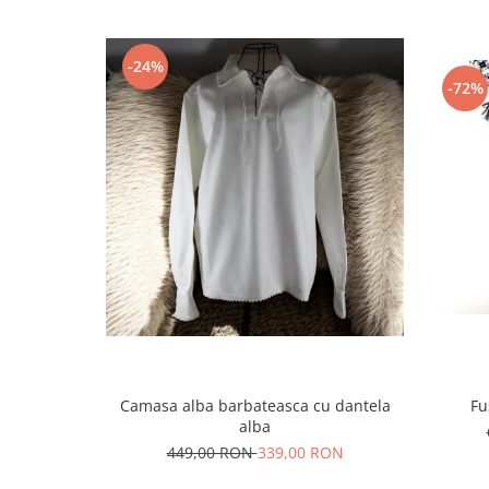
-24%
-72%
Camasa alba barbateasca cu dantela
Fu
alba
449,00 RON
339,00 RON