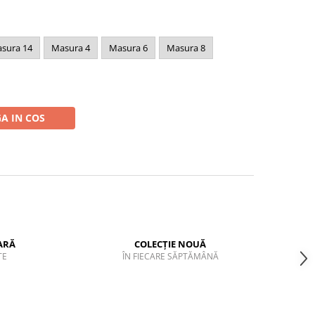
sura 14
Masura 4
Masura 6
Masura 8
A IN COS
ARĂ
COLECȚIE NOUĂ
TE
ÎN FIECARE SĂPTĂMÂNĂ