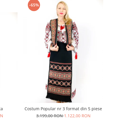
-65%
-54%
ta
Costum Popular nr 3 format din 5 piese
Brau 
ON
3.199,00 RON
1.122,00 RON
33