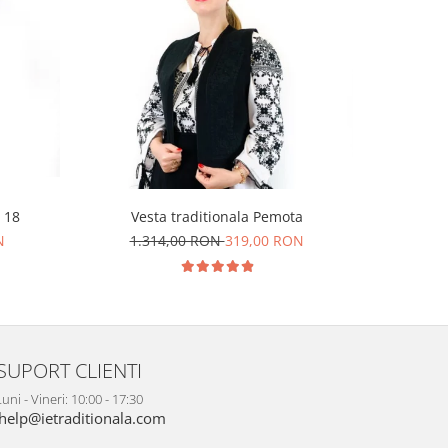
-65%
Vesta traditionala Pemota
 18
Costum Pop
1.314,00 RON
319,00 RON
N
3.1
SUPORT CLIENTI
uni - Vineri: 10:00 - 17:30
help@ietraditionala.com