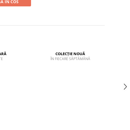
A IN COS
ARĂ
COLECȚIE NOUĂ
TE
ÎN FIECARE SĂPTĂMÂNĂ