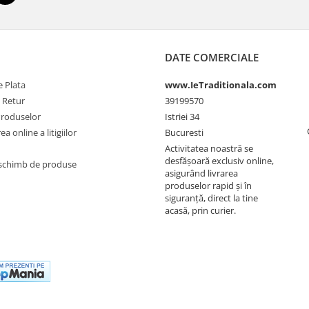
DATE COMERCIALE
 Plata
www.IeTraditionala.com
e Retur
39199570
Produselor
Istriei 34
a online a litigiilor
Bucuresti
Activitatea noastră se
desfășoară exclusiv online,
schimb de produse
asigurând livrarea
produselor rapid și în
siguranță, direct la tine
acasă, prin curier.