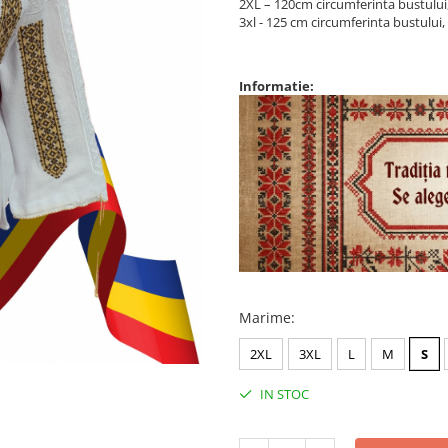
2XL – 120cm circumferinta bustului
3xl - 125 cm circumferinta bustului
Informatie:
Marime
:
2XL
3XL
L
M
S
IN STOC