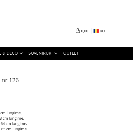
0,00
RO
 & DECO
SUVENIRURI
OUTLET
 nr 126
3 cm lungime,
63 cm lungime,
 64 cm lungime,
, 65 cm lungime.