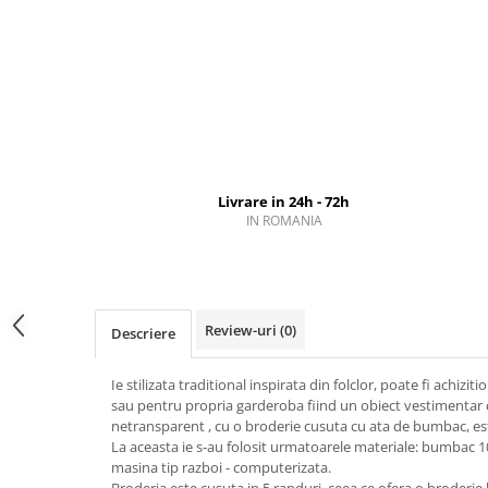
Livrare in 24h - 72h
IN ROMANIA
Review-uri
(0)
Descriere
Ie stilizata traditional inspirata din folclor, poate fi achizit
sau pentru propria garderoba fiind un obiect vestimentar 
netransparent , cu o broderie cusuta cu ata de bumbac, est
La aceasta ie s-au folosit urmatoarele materiale: bumbac 10
masina tip razboi - computerizata.
Broderia este cusuta in 5 randuri, ceea ce ofera o broderie b