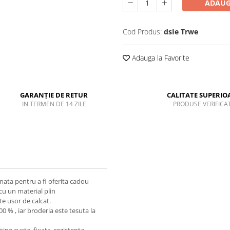
ADAUG
Cod Produs:
dsIe Trwe
Adauga la Favorite
GARANȚIE DE RETUR
CALITATE SUPERIO
IN TERMEN DE 14 ZILE
PRODUSE VERIFICA
ionata pentru a fi oferita cadou
cu un material plin
e usor de calcat.
0 % , iar broderia este tesuta la
ine custa, fixata, rezistenta