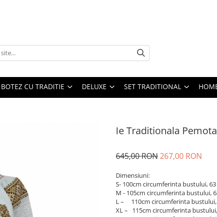
BOTEZ CU TRADITIE
DELUXE
SET TRADITIONAL
HOME
Ie Traditionala Pemota
645,00 RON
267,00 RON
Dimensiuni:
S- 100cm circumferinta bustului, 6
M - 105cm circumferinta bustului, 
L – 110cm circumferinta bustului,
XL – 115cm circumferinta bustului