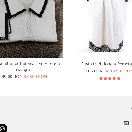
 alba barbateasca cu dantela
Fusta traditionala Pemota
neagra
665,00 RON
187,00 RO
449,00 RON
339,00 RON
dia
L