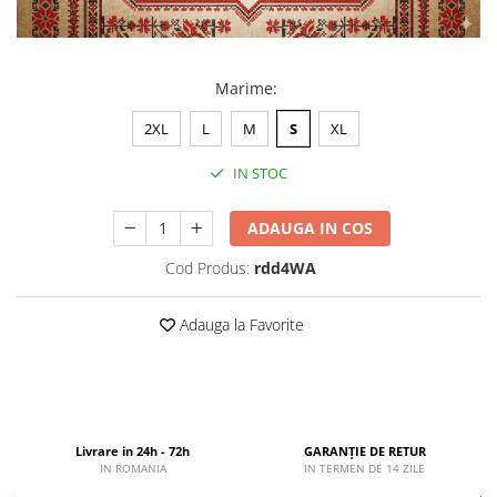
Marime
:
2XL
L
M
S
XL
IN STOC
ADAUGA IN COS
Cod Produs:
rdd4WA
Adauga la Favorite
Livrare in 24h - 72h
GARANȚIE DE RETUR
IN ROMANIA
IN TERMEN DE 14 ZILE