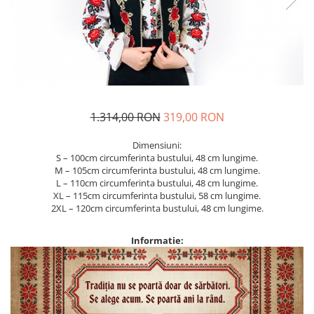
Geci
Jucarii
Tricouri
Treninguri
Ii traditionale
Rochii traditionale
Rochii Elegante
1.314,00 RON
319,00 RON
Costume populare
Dimensiuni:
Fote & Catrinte
S – 100cm circumferinta bustului, 48 cm lungime.
M – 105cm circumferinta bustului, 48 cm lungime.
Incaltaminte
L – 110cm circumferinta bustului, 48 cm lungime.
XL – 115cm circumferinta bustului, 58 cm lungime.
2XL – 120cm circumferinta bustului, 48 cm lungime.
Informatie: