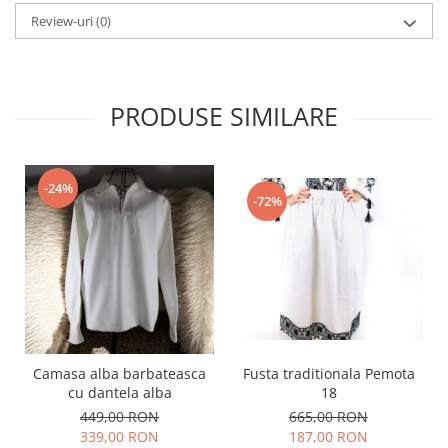
Review-uri
(0)
PRODUSE SIMILARE
-24%
-72%
Camasa alba barbateasca
Fusta traditionala Pemota
cu dantela alba
18
449,00 RON
665,00 RON
339,00 RON
187,00 RON