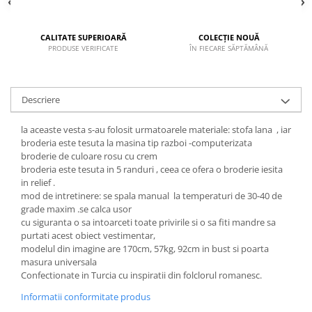
CALITATE SUPERIOARĂ
COLECȚIE NOUĂ
PRODUSE VERIFICATE
ÎN FIECARE SĂPTĂMÂNĂ
Descriere
la aceaste vesta s-au folosit urmatoarele materiale: stofa lana , iar
broderia este tesuta la masina tip razboi -computerizata
broderie de culoare rosu cu crem
broderia este tesuta in 5 randuri , ceea ce ofera o broderie iesita
in relief .
mod de intretinere: se spala manual la temperaturi de 30-40 de
grade maxim .se calca usor
cu siguranta o sa intoarceti toate privirile si o sa fiti mandre sa
purtati acest obiect vestimentar,
modelul din imagine are 170cm, 57kg, 92cm in bust si poarta
masura universala
Confectionate in Turcia cu inspiratii din folclorul romanesc.
Informatii conformitate produs