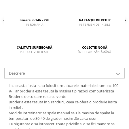
Livrare in 24h - 72h
GARANȚIE DE RETUR
IN ROMANIA
IN TERMEN DE 14 ZILE
CALITATE SUPERIOARĂ
COLECȚIE NOUĂ
PRODUSE VERIFICATE
ÎN FIECARE SĂPTĂMÂNĂ
Descriere
La aceasta fusta s-au folosit urmatoarele materiale: bumbac 100
% , iar broderia este tesuta la masina tip razboi computerizata
Broderie de culoare rosu cu verde
Broderia este tesuta in 5 randuri , ceea ce ofera o broderie iesita
in relief .
Mod de intretinere: se spala manual sau la masina de spalat la
temperaturi de 30-40 de grade maxim .Se calca usor
Cu siguranta o sa intoarceti toate privirile si o sa fiti mandre sa